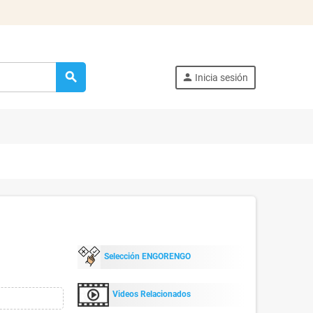
search
person
Inicia sesión
Selección ENGORENGO
Videos Relacionados