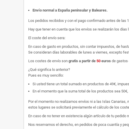
Envío normal a España peninsular y Baleares
.
Los pedidos recibidos y con el pago confirmado antes de las 
Hay que tener en cuenta que los envíos se realizarán los días 
El coste del envío sera:
En caso de gasto en productos, sin contar impuestos, de hast
Se consideran días laborables de lunes a viernes, excepto fest
Los costes de envío son
gratis
a partir de
50
euros
de gastos 
¿Qué significa lo anterior?
Pues es muy sencillo:
Si usted tiene un total sumado en productos de 49€, impuestos
En el momento que la suma total de los productos sea 50€, p
Por el momento no realizamos envíos ni a las Islas Canarias, n
estos lugares se solicitará previamente el cálculo de los cos
En caso de no tener en existencia algún artículo de tu pedido
Nos reservamos el derecho, en pedidos de poca cuantía y peque