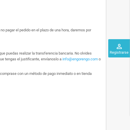
no pagar el pedido en el plazo de una hora, daremos por
perm_identity
Registrarse
ue puedas realizar la transferencia bancaria. No olvides
e tengas el justificante, envíanoslo a
info@engorengo.com
o
 lo comprase con un método de pago inmediato o en tienda