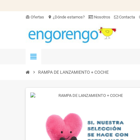
Ofertas
¿Dónde estamos?
Nosotros
Contacta
card_giftcard
location_on
hel
view_headline
chevron_right
RAMPA DE LANZAMIENTO + COCHE