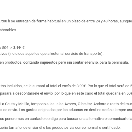
17:00 h se entregan de forma habitual en un plazo de entre 24 y 48 horas, aunq
laborables.
a 50€ ->
3.99
€
ivos (incluidos aquellos que afecten al servicio de transporte).
en productos,
contando impuestos pero sin contar el envío
, para la península.
 incluidos, se le sumará al total el envío de 3.99€. Por lo que el total será de 
asará a descontarsele el envío, por lo que en este caso el total quedaría en 50€
i a Ceuta y Melilla, tampoco a las Islas Azores, Gibraltar, Andorra o resto del m
tes de envío. Los gastos originados por las aduanas en destino serán siempre asu
 nos pondremos en contacto contigo para buscar una alternativa o comunicarte la
ño tamaño, de enviar él o los productos vía correo normal o certificado.