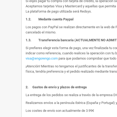
Si elijes pagar tu compra con tarjeta de crédito, la operación s
Aceptamos tarjetas Visa y Mastercard y aquellas que permita 
La plataforma de pago utilizada será Redsys.
1.2.
Medante cuenta Paypal
Los pagos con PayPal se realizan directamente en la web de Pa
cancelado el mismo.
1.3. Transferencia bancaria (ACTUALMENTE NO ADMI
Si prefieres elegir esta forma de pago, una vez finalizada tu
indicar como referencia, cuando realices la operación con tu 
visa@engorengo.com
para que podamos comprobar que todo es
¡Atención! Mientras no tengamos el justificantes de la transf
física, tendría preferencia y el pedido realizado mediante tran
2.
Gastos de envío y plazos de entrega
La entrega de los pedidos se realiza a través de la empresa DHL
Realizamos envíos a la península Ibérica (España y Portugal) y
Los costes de envío son actualmente de 3.99€