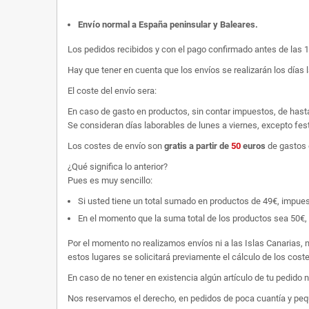
Envío normal a España peninsular y Baleares
.
Los pedidos recibidos y con el pago confirmado antes de las 
Hay que tener en cuenta que los envíos se realizarán los días 
El coste del envío sera:
En caso de gasto en productos, sin contar impuestos, de hast
Se consideran días laborables de lunes a viernes, excepto fest
Los costes de envío son
gratis
a partir de
50
euros
de gastos 
¿Qué significa lo anterior?
Pues es muy sencillo:
Si usted tiene un total sumado en productos de 49€, impuestos
En el momento que la suma total de los productos sea 50€, p
Por el momento no realizamos envíos ni a las Islas Canarias, n
estos lugares se solicitará previamente el cálculo de los cos
En caso de no tener en existencia algún artículo de tu pedido
Nos reservamos el derecho, en pedidos de poca cuantía y peque