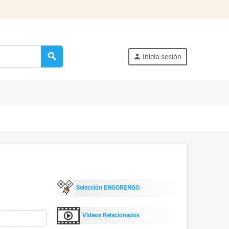
search
person
Inicia sesión
Selección ENGORENGO
Videos Relacionados