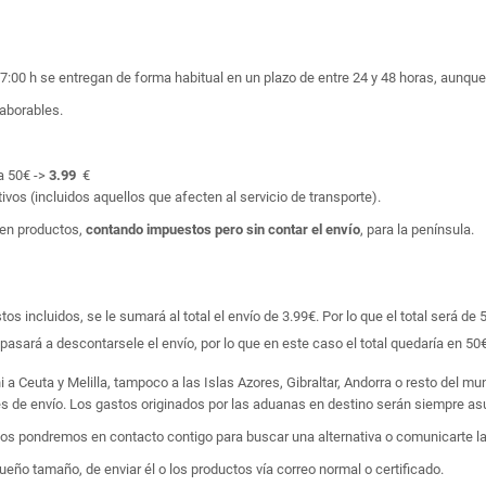
17:00 h se entregan de forma habitual en un plazo de entre 24 y 48 horas, aunq
laborables.
a 50€ ->
3.99
€
ivos (incluidos aquellos que afecten al servicio de transporte).
en productos,
contando impuestos pero sin contar el envío
, para la península.
 incluidos, se le sumará al total el envío de 3.99€. Por lo que el total será de 
asará a descontarsele el envío, por lo que en este caso el total quedaría en 50€
i a Ceuta y Melilla, tampoco a las Islas Azores, Gibraltar, Andorra o resto del m
tes de envío. Los gastos originados por las aduanas en destino serán siempre asu
 nos pondremos en contacto contigo para buscar una alternativa o comunicarte la
ño tamaño, de enviar él o los productos vía correo normal o certificado.