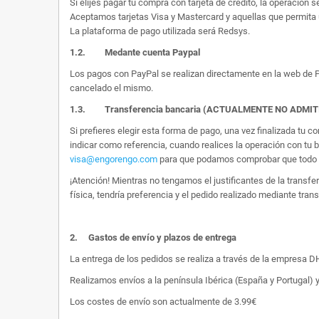
Si elijes pagar tu compra con tarjeta de crédito, la operación s
Aceptamos tarjetas Visa y Mastercard y aquellas que permita 
La plataforma de pago utilizada será Redsys.
1.2.
Medante cuenta Paypal
Los pagos con PayPal se realizan directamente en la web de Pa
cancelado el mismo.
1.3. Transferencia bancaria (ACTUALMENTE NO ADMI
Si prefieres elegir esta forma de pago, una vez finalizada tu
indicar como referencia, cuando realices la operación con tu 
visa@engorengo.com
para que podamos comprobar que todo es
¡Atención! Mientras no tengamos el justificantes de la transf
física, tendría preferencia y el pedido realizado mediante tran
2.
Gastos de envío y plazos de entrega
La entrega de los pedidos se realiza a través de la empresa DHL
Realizamos envíos a la península Ibérica (España y Portugal) y
Los costes de envío son actualmente de 3.99€