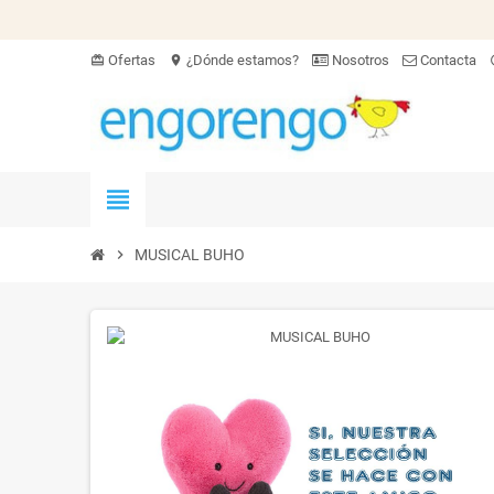
Ofertas
¿Dónde estamos?
Nosotros
Contacta
card_giftcard
location_on
hel
view_headline
chevron_right
MUSICAL BUHO