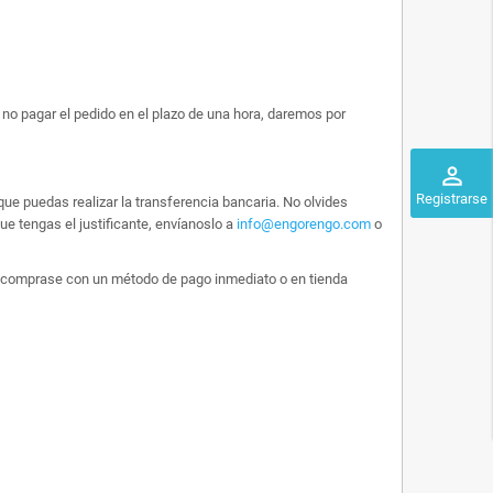
no pagar el pedido en el plazo de una hora, daremos por
perm_identity
Registrarse
ue puedas realizar la transferencia bancaria. No olvides
e tengas el justificante, envíanoslo a
info@engorengo.com
o
 lo comprase con un método de pago inmediato o en tienda