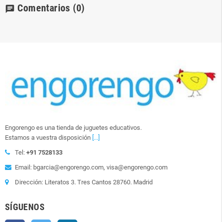
Comentarios
(0)
chat
Engorengo es una tienda de juguetes educativos.
Estamos a vuestra disposición
[...]
Tel:
+91 7528133
Email: bgarcia@engorengo.com, visa@engorengo.com
Dirección: Literatos 3. Tres Cantos 28760. Madrid
SÍGUENOS