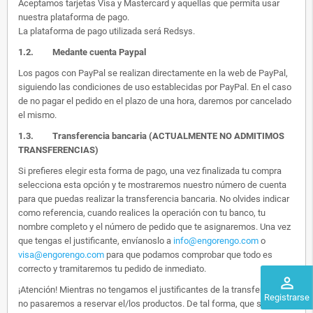
Aceptamos tarjetas Visa y Mastercard y aquellas que permita usar
nuestra plataforma de pago.
La plataforma de pago utilizada será Redsys.
1.2.
Medante cuenta Paypal
Los pagos con PayPal se realizan directamente en la web de PayPal,
siguiendo las condiciones de uso establecidas por PayPal. En el caso
de no pagar el pedido en el plazo de una hora, daremos por cancelado
el mismo.
1.3. Transferencia bancaria (ACTUALMENTE NO ADMITIMOS
TRANSFERENCIAS)
Si prefieres elegir esta forma de pago, una vez finalizada tu compra
selecciona esta opción y te mostraremos nuestro número de cuenta
para que puedas realizar la transferencia bancaria. No olvides indicar
como referencia, cuando realices la operación con tu banco, tu
nombre completo y el número de pedido que te asignaremos. Una vez
que tengas el justificante, envíanoslo a
info@engorengo.com
o
visa@engorengo.com
para que podamos comprobar que todo es
correcto y tramitaremos tu pedido de inmediato.
perm_identity
¡Atención! Mientras no tengamos el justificantes de la transferencia,
Registrarse
no pasaremos a reservar el/los productos. De tal forma, que si alguien