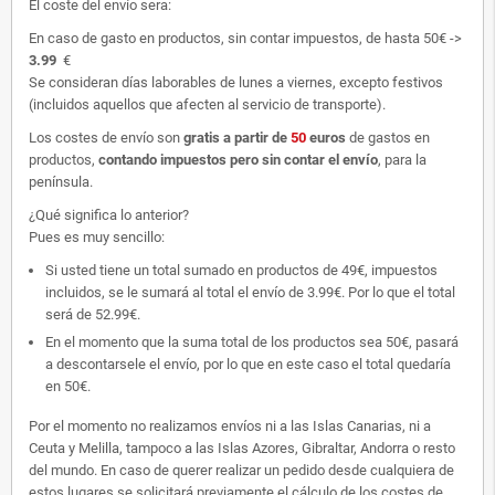
El coste del envío sera:
En caso de gasto en productos, sin contar impuestos, de hasta 50€ ->
3.99
€
Se consideran días laborables de lunes a viernes, excepto festivos
(incluidos aquellos que afecten al servicio de transporte).
Los costes de envío son
gratis
a partir de
50
euros
de gastos en
productos,
contando impuestos pero sin contar el envío
, para la
península.
¿Qué significa lo anterior?
Pues es muy sencillo:
Si usted tiene un total sumado en productos de 49€, impuestos
incluidos, se le sumará al total el envío de 3.99€. Por lo que el total
será de 52.99€.
En el momento que la suma total de los productos sea 50€, pasará
a descontarsele el envío, por lo que en este caso el total quedaría
en 50€.
Por el momento no realizamos envíos ni a las Islas Canarias, ni a
Ceuta y Melilla, tampoco a las Islas Azores, Gibraltar, Andorra o resto
del mundo. En caso de querer realizar un pedido desde cualquiera de
estos lugares se solicitará previamente el cálculo de los costes de