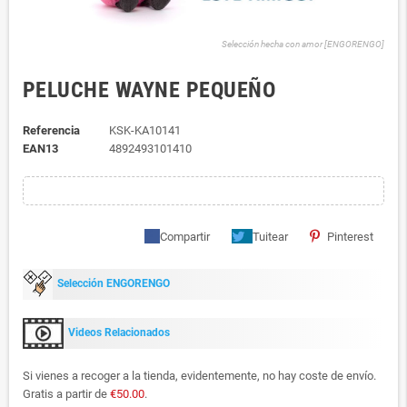
Selección hecha con amor [ENGORENGO]
PELUCHE WAYNE PEQUEÑO
Referencia
KSK-KA10141
EAN13
4892493101410
Compartir
Tuitear
Pinterest
Selección ENGORENGO
Videos Relacionados
Si vienes a recoger a la tienda, evidentemente, no hay coste de envío.
Gratis a partir de
€50.00
.