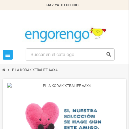
HAZ YA TU PEDIDO ...
view_headline
search
chevron_right
PILA KODAK XTRALIFE AAX4