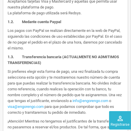
Aceptamos tarjetas Visa y Mastercard y aquellas que permita usar
nuestra plataforma de pago.
La plataforma de pago utilizada será Redsys.
1.2.
Medante cuenta Paypal
Los pagos con PayPal se realizan directamente en la web de PayPal,
siguiendo las condiciones de uso establecidas por PayPal. En el caso
de no pagar el pedido en el plazo de una hora, daremos por cancelado
el mismo.
1.3. Transferencia bancaria (ACTUALMENTE NO ADMITIMOS
TRANSFERENCIAS)
Si prefieres elegir esta forma de pago, una vez finalizada tu compra
selecciona esta opción y te mostraremos nuestro número de cuenta
para que puedas realizar la transferencia bancaria. No olvides indicar
como referencia, cuando realices la operación con tu banco, tu
nombre completo y el número de pedido que te asignaremos. Una vez
que tengas el justificante, envíanoslo a
info@engorengo.com
o
visa@engorengo.com
para que podamos comprobar que todo es
correcto y tramitaremos tu pedido de inmediato.
perm_identity
¡Atención! Mientras no tengamos el justificantes de la transferencia,
Registrarse
no pasaremos a reservar el/los productos. De tal forma, que si alguien