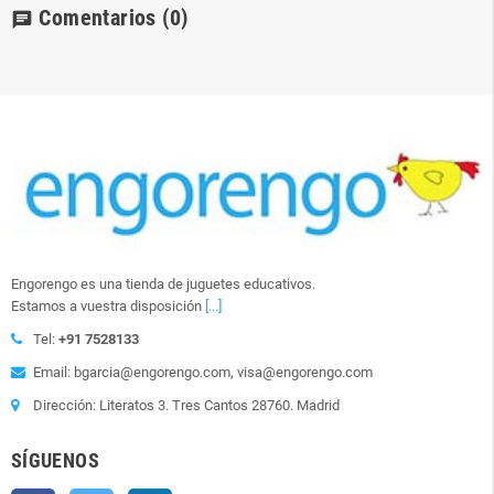
Comentarios
(0)
chat
Engorengo es una tienda de juguetes educativos.
Estamos a vuestra disposición
[...]
Tel:
+91 7528133
Email: bgarcia@engorengo.com, visa@engorengo.com
Dirección: Literatos 3. Tres Cantos 28760. Madrid
SÍGUENOS