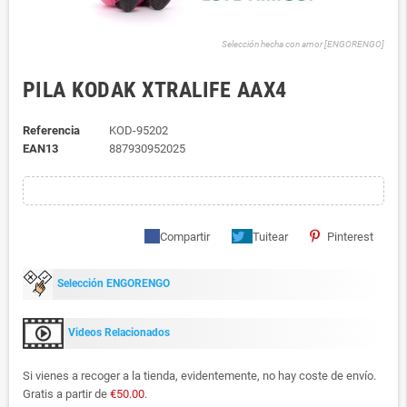
Selección hecha con amor [ENGORENGO]
PILA KODAK XTRALIFE AAX4
Referencia
KOD-95202
EAN13
887930952025
Compartir
Tuitear
Pinterest
Selección ENGORENGO
Videos Relacionados
Si vienes a recoger a la tienda, evidentemente, no hay coste de envío.
Gratis a partir de
€50.00
.