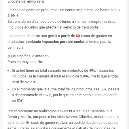
El coste del envío sera:
En caso de gasto en productos, sin contar impuestos, de hasta 50€ ->
3.99
€
Se consideran días laborables de lunes a viernes, excepto festivos
(incluidos aquellos que afecten al servicio de transporte).
Los costes de envío son
gratis
a partir de
50
euros
de gastos en
productos,
contando impuestos pero sin contar el envío
, para la
península.
¿Qué significa lo anterior?
Pues es muy sencillo:
Si usted tiene un total sumado en productos de 49€, impuestos
incluidos, se le sumará al total el envío de 3.99€. Por lo que el total
será de 52.99€.
En el momento que la suma total de los productos sea 50€, pasará
a descontarsele el envío, por lo que en este caso el total quedaría
en 50€.
Por el momento no realizamos envíos ni a las Islas Canarias, ni a
Ceuta y Melilla, tampoco a las Islas Azores, Gibraltar, Andorra o resto
del mundo. En caso de querer realizar un pedido desde cualquiera de
estos lugares se solicitará previamente el cálculo de los costes de