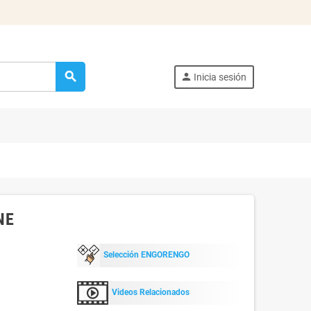
search
person
Inicia sesión
NE
Selección ENGORENGO
Videos Relacionados