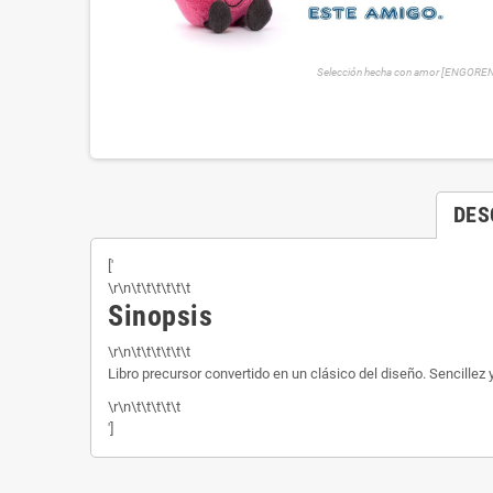
Selección hecha con amor [ENGORE
DES
['
\r\n\t\t\t\t\t\t
Sinopsis
\r\n\t\t\t\t\t\t
Libro precursor convertido en un clásico del diseño. Sencillez 
\r\n\t\t\t\t\t
']