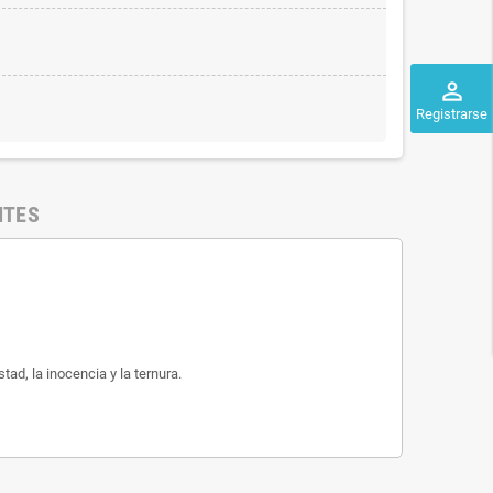
perm_identity
Registrarse
NTES
ad, la inocencia y la ternura.