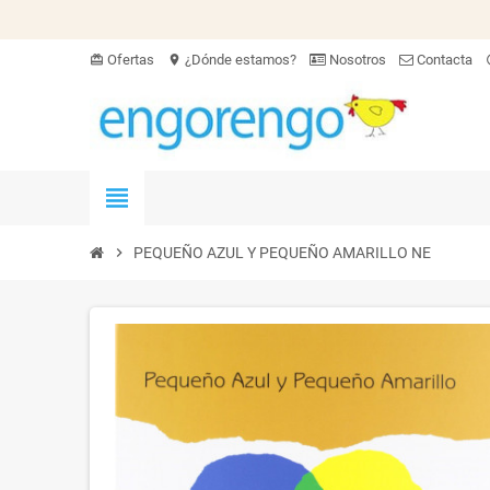
Ofertas
¿Dónde estamos?
Nosotros
Contacta
card_giftcard
location_on
hel
view_headline
chevron_right
PEQUEÑO AZUL Y PEQUEÑO AMARILLO NE