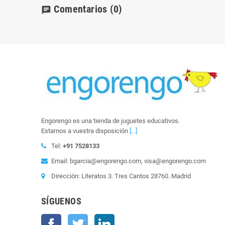
Comentarios
(0)
chat
Engorengo es una tienda de juguetes educativos.
Estamos a vuestra disposición
[...]
Tel:
+91 7528133
Email: bgarcia@engorengo.com, visa@engorengo.com
Dirección: Literatos 3. Tres Cantos 28760. Madrid
SÍGUENOS
Facebook
Twitter
LinkedIn