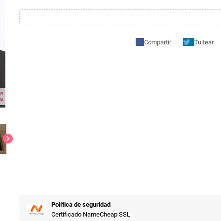
Compartir
Tuitear
t_map
chevron_right
Política de seguridad
Certificado NameCheap SSL