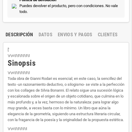
Puedes devolver el producto, pero con condiciones. No vale
todo.
DESCRIPCIÓN
DATOS
ENVIOS Y PAGOS
CLIENTES
['
\r\n\t\t\t\t\t\t
Sinopsis
\r\n\t\t\t\t\t\t
Toda obra de Gianni Rodari es esencial; en este caso, la sencillez del
texto -un razonamiento deductivo, o silogismo- se viste a la perfección
con los collages de Silvia Bonanni. El relato sigue una sucesión lógica
y escalonada sobre el origen de un objeto cotidiano, que culmina en lo
más profundo y, a la vez, hermoso de la naturaleza: para lograr algo
muy grande, a veces basta con lo mínimo. Un libro que aúna la
elegancia de la geometría, siguiendo una estructura literaria circular,
con la fragancia de la poesía y la originalidad de la propuesta estética.
\r\n\t\t\t\t\t