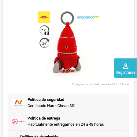
perm_identity
Registrarse
Entregamos habitualmente en 24 a 48 horas
Política de seguridad
Certificado NameCheap SSL
Política de entrega
Habitualmente entregamos en 24 a 48 horas
Política de devolución