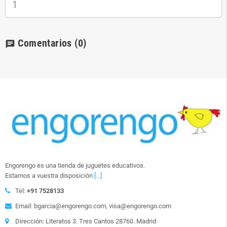
']
Comentarios
(0)
chat
Engorengo es una tienda de juguetes educativos.
Estamos a vuestra disposición
[...]
Tel:
+91 7528133
Email: bgarcia@engorengo.com, visa@engorengo.com
Dirección: Literatos 3. Tres Cantos 28760. Madrid