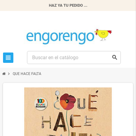
HAZ YA TU PEDIDO ...
view_headline
search
chevron_right
QUE HACE FALTA