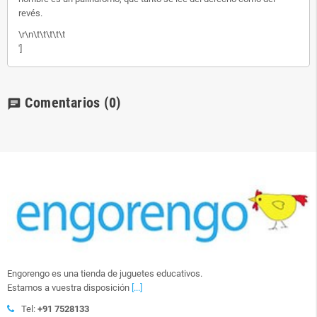
revés.
\r\n\t\t\t\t\t
']
Comentarios
(0)
chat
Engorengo es una tienda de juguetes educativos.
Estamos a vuestra disposición
[...]
Tel:
+91 7528133