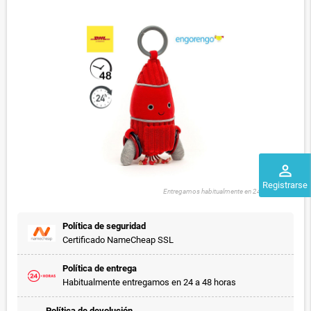
perm_identity
Registrarse
Entregamos habitualmente en 24 a 48 horas
Política de seguridad
Certificado NameCheap SSL
Política de entrega
Habitualmente entregamos en 24 a 48 horas
Política de devolución