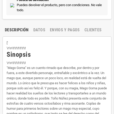
Puedes devolver el producto, pero con condiciones. No vale
todo.
DESCRIPCIÓN
DATOS
ENVIOS Y PAGOS
CLIENTES
['
\r\n\t\t\t\t\t\t
Sinopsis
\r\n\t\t\t\t\t\t
"Mago Goma" es un cuento rimado que describe, por dentro y por
fuera, a este divertido personaje, entrañable y excéntrico a la vez. Un
mago que, aunque parece un poco loco, en realidad está de vuelta del
mundo. Lo único que le preocupa es hacer felices a los niños y niñas,
porque solo así es feliz él. Y porque, con su magia, Mago Goma puede
hacer realidad los sueños de los lectores y transportarles a un mundo
onírico, donde todo es posible. Toño Núñez presenta este conjunto de
estrofas de cuatro versos octosílabos y rima asonante. Coplas de
humor para primeros lectores sobre un mago muy especial, cuyo
nombre es un palíndromo, que tanto se lee del derecho como del