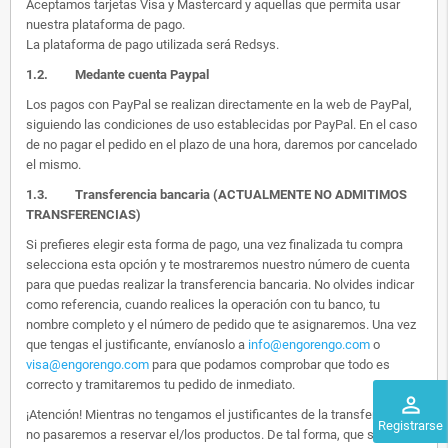
Aceptamos tarjetas Visa y Mastercard y aquellas que permita usar
nuestra plataforma de pago.
La plataforma de pago utilizada será Redsys.
1.2.
Medante cuenta Paypal
Los pagos con PayPal se realizan directamente en la web de PayPal,
siguiendo las condiciones de uso establecidas por PayPal. En el caso
de no pagar el pedido en el plazo de una hora, daremos por cancelado
el mismo.
1.3. Transferencia bancaria (ACTUALMENTE NO ADMITIMOS
TRANSFERENCIAS)
Si prefieres elegir esta forma de pago, una vez finalizada tu compra
selecciona esta opción y te mostraremos nuestro número de cuenta
para que puedas realizar la transferencia bancaria. No olvides indicar
como referencia, cuando realices la operación con tu banco, tu
nombre completo y el número de pedido que te asignaremos. Una vez
que tengas el justificante, envíanoslo a
info@engorengo.com
o
visa@engorengo.com
para que podamos comprobar que todo es
correcto y tramitaremos tu pedido de inmediato.
perm_identity
¡Atención! Mientras no tengamos el justificantes de la transferencia,
Registrarse
no pasaremos a reservar el/los productos. De tal forma, que si alguien