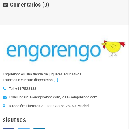
Comentarios
(0)
chat
Engorengo es una tienda de juguetes educativos.
Estamos a vuestra disposición
[...]
Tel:
+91 7528133
Email: bgarcia@engorengo.com, visa@engorengo.com
Dirección: Literatos 3. Tres Cantos 28760. Madrid
SÍGUENOS