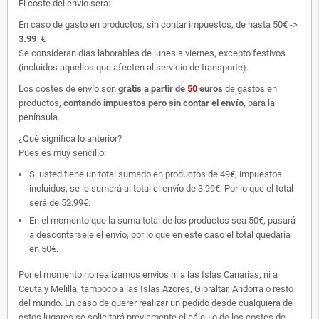
El coste del envío sera:
En caso de gasto en productos, sin contar impuestos, de hasta 50€ ->
3.99
€
Se consideran días laborables de lunes a viernes, excepto festivos
(incluidos aquellos que afecten al servicio de transporte).
Los costes de envío son
gratis
a partir de
50
euros
de gastos en
productos,
contando impuestos pero sin contar el envío
, para la
península.
¿Qué significa lo anterior?
Pues es muy sencillo:
Si usted tiene un total sumado en productos de 49€, impuestos
incluidos, se le sumará al total el envío de 3.99€. Por lo que el total
será de 52.99€.
En el momento que la suma total de los productos sea 50€, pasará
a descontarsele el envío, por lo que en este caso el total quedaría
en 50€.
Por el momento no realizamos envíos ni a las Islas Canarias, ni a
Ceuta y Melilla, tampoco a las Islas Azores, Gibraltar, Andorra o resto
del mundo. En caso de querer realizar un pedido desde cualquiera de
estos lugares se solicitará previamente el cálculo de los costes de