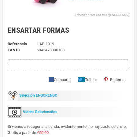
Selección hecha con amor [ENGORENGO]
ENSARTAR FORMAS
Referencia
HAP-1019
EAN13
6943478006188
Compartir
Tuitear
Pinterest
Selección ENGORENGO
Videos Relacionados
Si vienes a recoger a la tienda, evidentemente, no hay coste de envío.
Gratis a partir de
€50.00
.