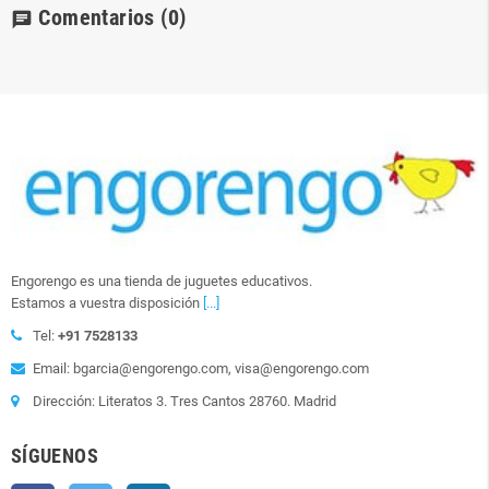
Comentarios
(0)
chat
Engorengo es una tienda de juguetes educativos.
Estamos a vuestra disposición
[...]
Tel:
+91 7528133
Email: bgarcia@engorengo.com, visa@engorengo.com
Dirección: Literatos 3. Tres Cantos 28760. Madrid
SÍGUENOS