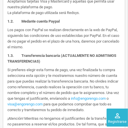
Aceptamos tarjetas Visa y Mastercard y aquellas que permita usar
nuestra plataforma de pago.
La plataforma de pago utilizada será Redsys.
1.2.
Medante cuenta Paypal
Los pagos con PayPal se realizan directamente en la web de PayPal,
siguiendo las condiciones de uso establecidas por PayPal. En el caso
de no pagar el pedido en el plazo de una hora, daremos por cancelado
el mismo.
1.3. Transferencia bancaria (ACTUALMENTE NO ADMITIMOS
TRANSFERENCIAS)
Si prefieres elegir esta forma de pago, una vez finalizada tu compra
selecciona esta opción y te mostraremos nuestro número de cuenta
para que puedas realizar la transferencia bancaria. No olvides indicar
como referencia, cuando realices la operación con tu banco, tu
nombre completo y el número de pedido que te asignaremos. Una vez
que tengas el justificante, envíanoslo a
info@engorengo.com
o
visa@engorengo.com
para que podamos comprobar que todo es
correcto y tramitaremos tu pedido de inmediato.
perm_identity
¡Atención! Mientras no tengamos el justificantes de la transferencia,
Registrarse
no pasaremos a reservar el/los productos. De tal forma, que si alguien