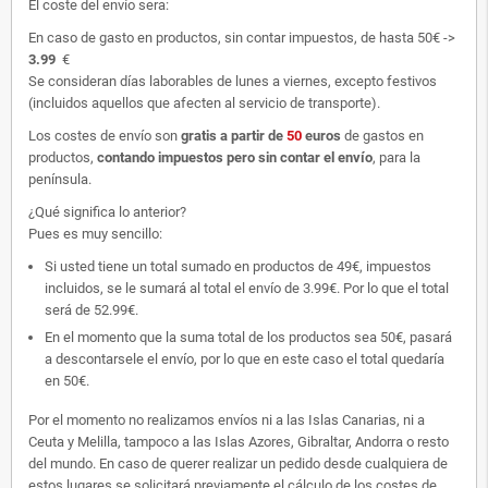
El coste del envío sera:
En caso de gasto en productos, sin contar impuestos, de hasta 50€ ->
3.99
€
Se consideran días laborables de lunes a viernes, excepto festivos
(incluidos aquellos que afecten al servicio de transporte).
Los costes de envío son
gratis
a partir de
50
euros
de gastos en
productos,
contando impuestos pero sin contar el envío
, para la
península.
¿Qué significa lo anterior?
Pues es muy sencillo:
Si usted tiene un total sumado en productos de 49€, impuestos
incluidos, se le sumará al total el envío de 3.99€. Por lo que el total
será de 52.99€.
En el momento que la suma total de los productos sea 50€, pasará
a descontarsele el envío, por lo que en este caso el total quedaría
en 50€.
Por el momento no realizamos envíos ni a las Islas Canarias, ni a
Ceuta y Melilla, tampoco a las Islas Azores, Gibraltar, Andorra o resto
del mundo. En caso de querer realizar un pedido desde cualquiera de
estos lugares se solicitará previamente el cálculo de los costes de