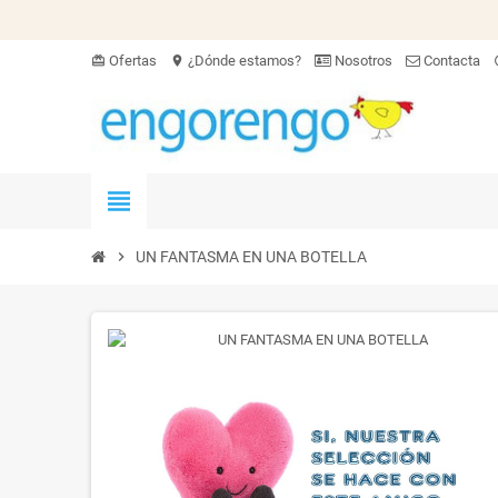
Ofertas
¿Dónde estamos?
Nosotros
Contacta
card_giftcard
location_on
hel
view_headline
chevron_right
UN FANTASMA EN UNA BOTELLA