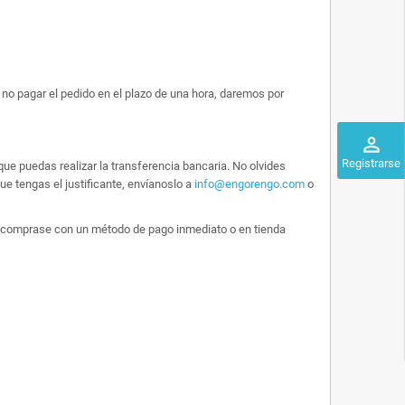
no pagar el pedido en el plazo de una hora, daremos por
perm_identity
Registrarse
ue puedas realizar la transferencia bancaria. No olvides
e tengas el justificante, envíanoslo a
info@engorengo.com
o
 lo comprase con un método de pago inmediato o en tienda