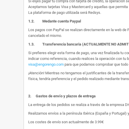
Si elijes pagar tu compra con tarjeta de crédito, la operación s
Aceptamos tarjetas Visa y Mastercard y aquellas que permita 
La plataforma de pago utilizada será Redsys.
1.2.
Medante cuenta Paypal
Los pagos con PayPal se realizan directamente en la web de Pa
cancelado el mismo.
1.3. Transferencia bancaria (ACTUALMENTE NO ADMI
Si prefieres elegir esta forma de pago, una vez finalizada tu
indicar como referencia, cuando realices la operación con tu 
visa@engorengo.com
para que podamos comprobar que todo es
¡Atención! Mientras no tengamos el justificantes de la transf
física, tendría preferencia y el pedido realizado mediante tran
2.
Gastos de envío y plazos de entrega
La entrega de los pedidos se realiza a través de la empresa DHL
Realizamos envíos a la península Ibérica (España y Portugal) y
Los costes de envío son actualmente de 3.99€