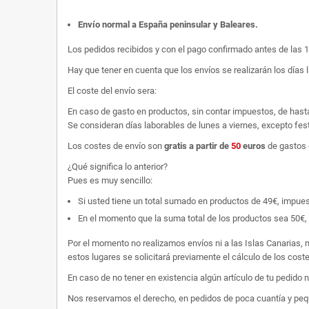
Envío normal a España peninsular y Baleares
.
Los pedidos recibidos y con el pago confirmado antes de las 
Hay que tener en cuenta que los envíos se realizarán los días 
El coste del envío sera:
En caso de gasto en productos, sin contar impuestos, de hast
Se consideran días laborables de lunes a viernes, excepto fest
Los costes de envío son
gratis
a partir de
50
euros
de gastos 
¿Qué significa lo anterior?
Pues es muy sencillo:
Si usted tiene un total sumado en productos de 49€, impuestos
En el momento que la suma total de los productos sea 50€, p
Por el momento no realizamos envíos ni a las Islas Canarias, n
estos lugares se solicitará previamente el cálculo de los cos
En caso de no tener en existencia algún artículo de tu pedido
Nos reservamos el derecho, en pedidos de poca cuantía y peque