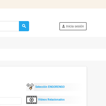
search
person
Inicia sesión
Selección ENGORENGO
Videos Relacionados