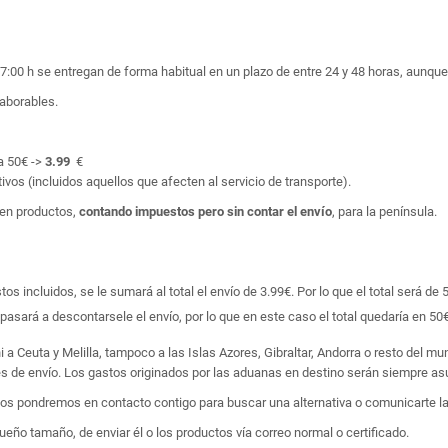
17:00 h se entregan de forma habitual en un plazo de entre 24 y 48 horas, aunq
laborables.
a 50€ ->
3.99
€
ivos (incluidos aquellos que afecten al servicio de transporte).
en productos,
contando impuestos pero sin contar el envío
, para la península.
 incluidos, se le sumará al total el envío de 3.99€. Por lo que el total será de 
asará a descontarsele el envío, por lo que en este caso el total quedaría en 50€
i a Ceuta y Melilla, tampoco a las Islas Azores, Gibraltar, Andorra o resto del m
tes de envío. Los gastos originados por las aduanas en destino serán siempre asu
 nos pondremos en contacto contigo para buscar una alternativa o comunicarte la
ño tamaño, de enviar él o los productos vía correo normal o certificado.