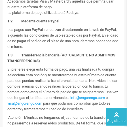
Aceptamos tarjetas Visa y Mastercard y aquellas que permita usar
nuestra plataforma de pago.
La plataforma de pago utilizada será Redsys.
1.2.
Medante cuenta Paypal
Los pagos con PayPal se realizan directamente en la web de PayPal,
siguiendo las condiciones de uso establecidas por PayPal. En el caso
de no pagar el pedido en el plazo de una hora, daremos por cancelado
el mismo.
1.3. Transferencia bancaria (ACTUALMENTE NO ADMITIMOS
TRANSFERENCIAS)
Si prefieres elegir esta forma de pago, una vez finalizada tu compra
selecciona esta opción y te mostraremos nuestro número de cuenta
para que puedas realizar la transferencia bancaria. No olvides indicar
como referencia, cuando realices la operación con tu banco, tu
nombre completo y el número de pedido que te asignaremos. Una vez
que tengas el justificante, envíanoslo a
info@engorengo.com
o
visa@engorengo.com
para que podamos comprobar que todo es
correcto y tramitaremos tu pedido de inmediato.
perm_identity
¡Atención! Mientras no tengamos el justificantes de la transferencia,
Registrarse
no pasaremos a reservar el/los productos. De tal forma, que si alguien