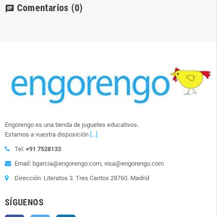
Comentarios
(0)
chat
Engorengo es una tienda de juguetes educativos.
Estamos a vuestra disposición
[...]
Tel:
+91 7528133
Email: bgarcia@engorengo.com, visa@engorengo.com
Dirección: Literatos 3. Tres Cantos 28760. Madrid
SÍGUENOS