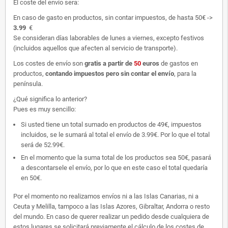
El coste del envío sera:
En caso de gasto en productos, sin contar impuestos, de hasta 50€ ->
3.99
€
Se consideran días laborables de lunes a viernes, excepto festivos
(incluidos aquellos que afecten al servicio de transporte).
Los costes de envío son
gratis
a partir de
50
euros
de gastos en
productos,
contando impuestos pero sin contar el envío
, para la
península.
¿Qué significa lo anterior?
Pues es muy sencillo:
Si usted tiene un total sumado en productos de 49€, impuestos
incluidos, se le sumará al total el envío de 3.99€. Por lo que el total
será de 52.99€.
En el momento que la suma total de los productos sea 50€, pasará
a descontarsele el envío, por lo que en este caso el total quedaría
en 50€.
Por el momento no realizamos envíos ni a las Islas Canarias, ni a
Ceuta y Melilla, tampoco a las Islas Azores, Gibraltar, Andorra o resto
del mundo. En caso de querer realizar un pedido desde cualquiera de
estos lugares se solicitará previamente el cálculo de los costes de