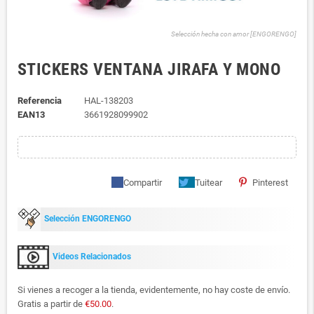
Selección hecha con amor [ENGORENGO]
STICKERS VENTANA JIRAFA Y MONO
Referencia
HAL-138203
EAN13
3661928099902
Compartir
Tuitear
Pinterest
Selección ENGORENGO
Videos Relacionados
Si vienes a recoger a la tienda, evidentemente, no hay coste de envío.
Gratis a partir de
€50.00
.