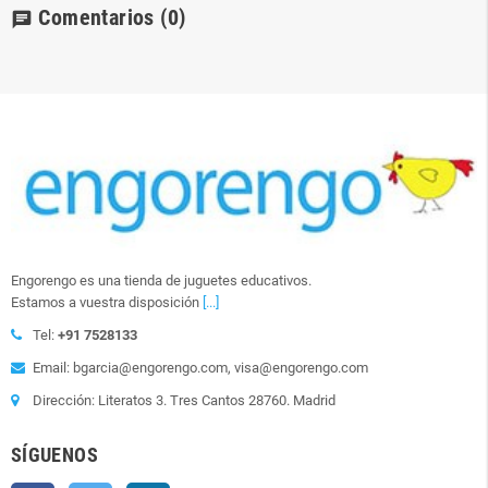
Comentarios
(0)
chat
Engorengo es una tienda de juguetes educativos.
Estamos a vuestra disposición
[...]
Tel:
+91 7528133
Email: bgarcia@engorengo.com, visa@engorengo.com
Dirección: Literatos 3. Tres Cantos 28760. Madrid
SÍGUENOS