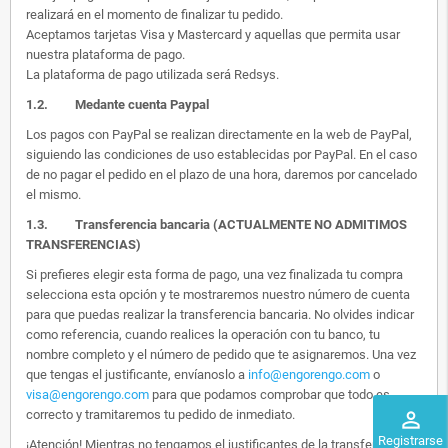
realizará en el momento de finalizar tu pedido.
Aceptamos tarjetas Visa y Mastercard y aquellas que permita usar
nuestra plataforma de pago.
La plataforma de pago utilizada será Redsys.
1.2.
Medante cuenta Paypal
Los pagos con PayPal se realizan directamente en la web de PayPal,
siguiendo las condiciones de uso establecidas por PayPal. En el caso
de no pagar el pedido en el plazo de una hora, daremos por cancelado
el mismo.
1.3. Transferencia bancaria (ACTUALMENTE NO ADMITIMOS
TRANSFERENCIAS)
Si prefieres elegir esta forma de pago, una vez finalizada tu compra
selecciona esta opción y te mostraremos nuestro número de cuenta
para que puedas realizar la transferencia bancaria. No olvides indicar
como referencia, cuando realices la operación con tu banco, tu
nombre completo y el número de pedido que te asignaremos. Una vez
que tengas el justificante, envíanoslo a
info@engorengo.com
o
visa@engorengo.com
para que podamos comprobar que todo es
correcto y tramitaremos tu pedido de inmediato.
perm_identity
Registrarse
¡Atención! Mientras no tengamos el justificantes de la transferencia,