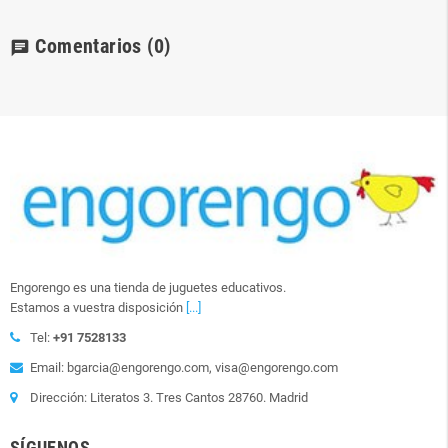
Comentarios
(0)
chat
Engorengo es una tienda de juguetes educativos.
Estamos a vuestra disposición
[...]
Tel:
+91 7528133
Email: bgarcia@engorengo.com, visa@engorengo.com
Dirección: Literatos 3. Tres Cantos 28760. Madrid
SÍGUENOS