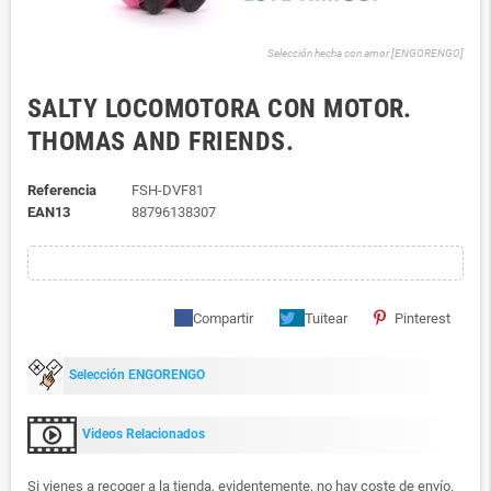
Selección hecha con amor [ENGORENGO]
SALTY LOCOMOTORA CON MOTOR.
THOMAS AND FRIENDS.
Referencia
FSH-DVF81
EAN13
88796138307
Compartir
Tuitear
Pinterest
Selección ENGORENGO
Videos Relacionados
Si vienes a recoger a la tienda, evidentemente, no hay coste de envío.