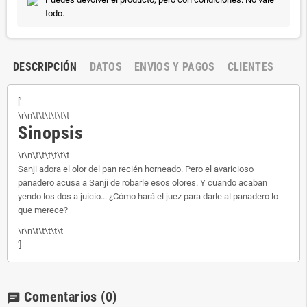
todo.
DESCRIPCIÓN
DATOS
ENVIOS Y PAGOS
CLIENTES
['
\r\n\t\t\t\t\t\t
Sinopsis
\r\n\t\t\t\t\t\t
Sanji adora el olor del pan recién horneado. Pero el avaricioso
panadero acusa a Sanji de robarle esos olores. Y cuando acaban
yendo los dos a juicio... ¿Cómo hará el juez para darle al panadero lo
que merece?
\r\n\t\t\t\t\t
']
Comentarios
(0)
chat