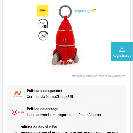
perm_identity
Registrarse
Entregamos habitualmente en 24 a 48 horas
Política de seguridad
Certificado NameCheap SSL
Política de entrega
Habitualmente entregamos en 24 a 48 horas
Política de devolución
Puedes devolver el producto, pero con condiciones. No vale