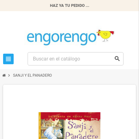
HAZ YA TU PEDIDO ...
view_headline
search
chevron_right
SANJI Y EL PANADERO