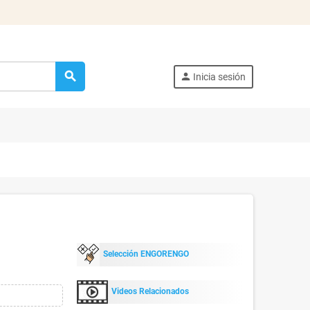
search
person
Inicia sesión
Selección ENGORENGO
Videos Relacionados