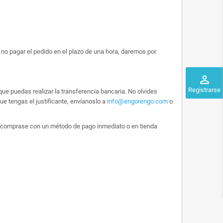
no pagar el pedido en el plazo de una hora, daremos por
perm_identity
Registrarse
ue puedas realizar la transferencia bancaria. No olvides
e tengas el justificante, envíanoslo a
info@engorengo.com
o
 lo comprase con un método de pago inmediato o en tienda