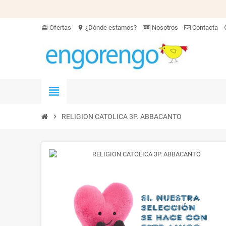
Ofertas
¿Dónde estamos?
Nosotros
Contacta
card_giftcard
location_on
hel
view_headline
chevron_right
RELIGION CATOLICA 3P. ABBACANTO