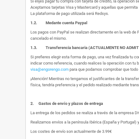
Si elijes pagar tu compra con tarjeta de crédito, la operación s
Aceptamos tarjetas Visa y Mastercard y aquellas que permita 
La plataforma de pago utilizada será Redsys.
1.2.
Medante cuenta Paypal
Los pagos con PayPal se realizan directamente en la web de Pa
cancelado el mismo.
1.3. Transferencia bancaria (ACTUALMENTE NO ADMI
Si prefieres elegir esta forma de pago, una vez finalizada tu
indicar como referencia, cuando realices la operación con tu 
visa@engorengo.com
para que podamos comprobar que todo es
¡Atención! Mientras no tengamos el justificantes de la transf
física, tendría preferencia y el pedido realizado mediante tran
2.
Gastos de envío y plazos de entrega
La entrega de los pedidos se realiza a través de la empresa DHL
Realizamos envíos a la península Ibérica (España y Portugal) y
Los costes de envío son actualmente de 3.99€