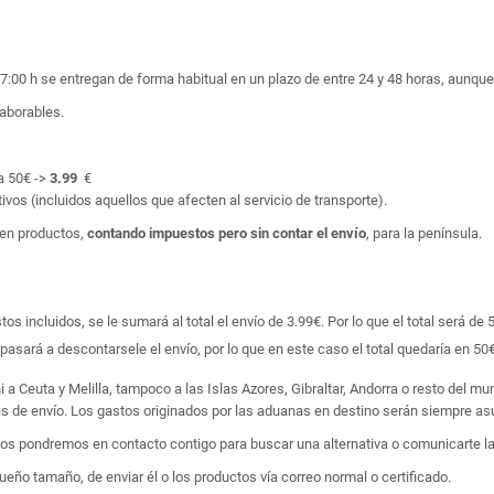
17:00 h se entregan de forma habitual en un plazo de entre 24 y 48 horas, aunq
laborables.
a 50€ ->
3.99
€
ivos (incluidos aquellos que afecten al servicio de transporte).
en productos,
contando impuestos pero sin contar el envío
, para la península.
 incluidos, se le sumará al total el envío de 3.99€. Por lo que el total será de 
asará a descontarsele el envío, por lo que en este caso el total quedaría en 50€
i a Ceuta y Melilla, tampoco a las Islas Azores, Gibraltar, Andorra o resto del m
tes de envío. Los gastos originados por las aduanas en destino serán siempre asu
 nos pondremos en contacto contigo para buscar una alternativa o comunicarte la
ño tamaño, de enviar él o los productos vía correo normal o certificado.