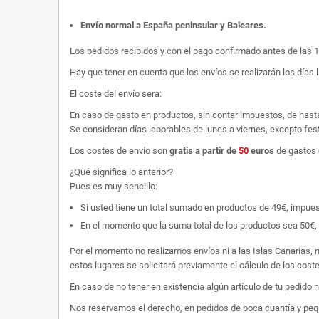
Envío normal a España peninsular y Baleares
.
Los pedidos recibidos y con el pago confirmado antes de las 
Hay que tener en cuenta que los envíos se realizarán los días 
El coste del envío sera:
En caso de gasto en productos, sin contar impuestos, de hast
Se consideran días laborables de lunes a viernes, excepto fest
Los costes de envío son
gratis
a partir de
50
euros
de gastos 
¿Qué significa lo anterior?
Pues es muy sencillo:
Si usted tiene un total sumado en productos de 49€, impuestos
En el momento que la suma total de los productos sea 50€, p
Por el momento no realizamos envíos ni a las Islas Canarias, n
estos lugares se solicitará previamente el cálculo de los cos
En caso de no tener en existencia algún artículo de tu pedido
Nos reservamos el derecho, en pedidos de poca cuantía y peque