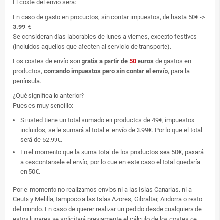
El coste del envío sera:
En caso de gasto en productos, sin contar impuestos, de hasta 50€ ->
3.99
€
Se consideran días laborables de lunes a viernes, excepto festivos
(incluidos aquellos que afecten al servicio de transporte).
Los costes de envío son
gratis
a partir de
50
euros
de gastos en
productos,
contando impuestos pero sin contar el envío
, para la
península.
¿Qué significa lo anterior?
Pues es muy sencillo:
Si usted tiene un total sumado en productos de 49€, impuestos
incluidos, se le sumará al total el envío de 3.99€. Por lo que el total
será de 52.99€.
En el momento que la suma total de los productos sea 50€, pasará
a descontarsele el envío, por lo que en este caso el total quedaría
en 50€.
Por el momento no realizamos envíos ni a las Islas Canarias, ni a
Ceuta y Melilla, tampoco a las Islas Azores, Gibraltar, Andorra o resto
del mundo. En caso de querer realizar un pedido desde cualquiera de
estos lugares se solicitará previamente el cálculo de los costes de