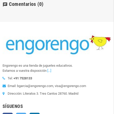
Comentarios
(0)
chat
Engorengo es una tienda de juguetes educativos.
Estamos a vuestra disposición
[...]
Tel:
+91 7528133
Email: bgarcia@engorengo.com, visa@engorengo.com
Dirección: Literatos 3. Tres Cantos 28760. Madrid
SÍGUENOS