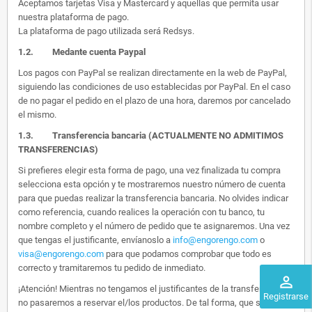
Aceptamos tarjetas Visa y Mastercard y aquellas que permita usar
nuestra plataforma de pago.
La plataforma de pago utilizada será Redsys.
1.2.
Medante cuenta Paypal
Los pagos con PayPal se realizan directamente en la web de PayPal,
siguiendo las condiciones de uso establecidas por PayPal. En el caso
de no pagar el pedido en el plazo de una hora, daremos por cancelado
el mismo.
1.3. Transferencia bancaria (ACTUALMENTE NO ADMITIMOS
TRANSFERENCIAS)
Si prefieres elegir esta forma de pago, una vez finalizada tu compra
selecciona esta opción y te mostraremos nuestro número de cuenta
para que puedas realizar la transferencia bancaria. No olvides indicar
como referencia, cuando realices la operación con tu banco, tu
nombre completo y el número de pedido que te asignaremos. Una vez
que tengas el justificante, envíanoslo a
info@engorengo.com
o
visa@engorengo.com
para que podamos comprobar que todo es
correcto y tramitaremos tu pedido de inmediato.
perm_identity
¡Atención! Mientras no tengamos el justificantes de la transferencia,
Registrarse
no pasaremos a reservar el/los productos. De tal forma, que si alguien