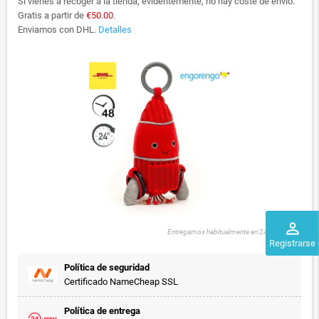
Si vienes a recoger a la tienda, evidentemente, no hay coste de envío.
Gratis a partir de
€50.00
.
Enviamos con DHL.
Detalles
perm_identity
Entregamos habitualmente en 24 a 48 horas
Registrarse
Política de seguridad
Certificado NameCheap SSL
Política de entrega