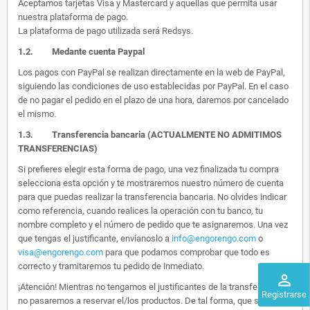
Aceptamos tarjetas Visa y Mastercard y aquellas que permita usar
nuestra plataforma de pago.
La plataforma de pago utilizada será Redsys.
1.2.
Medante cuenta Paypal
Los pagos con PayPal se realizan directamente en la web de PayPal,
siguiendo las condiciones de uso establecidas por PayPal. En el caso
de no pagar el pedido en el plazo de una hora, daremos por cancelado
el mismo.
1.3. Transferencia bancaria (ACTUALMENTE NO ADMITIMOS
TRANSFERENCIAS)
Si prefieres elegir esta forma de pago, una vez finalizada tu compra
selecciona esta opción y te mostraremos nuestro número de cuenta
para que puedas realizar la transferencia bancaria. No olvides indicar
como referencia, cuando realices la operación con tu banco, tu
nombre completo y el número de pedido que te asignaremos. Una vez
que tengas el justificante, envíanoslo a
info@engorengo.com
o
visa@engorengo.com
para que podamos comprobar que todo es
correcto y tramitaremos tu pedido de inmediato.
perm_identity
¡Atención! Mientras no tengamos el justificantes de la transferencia,
Registrarse
no pasaremos a reservar el/los productos. De tal forma, que si alguien