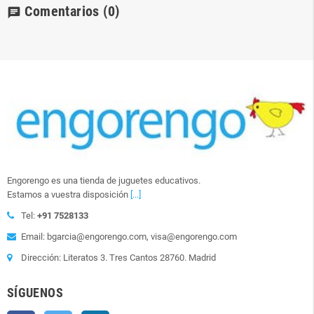
Comentarios
(0)
chat
Engorengo es una tienda de juguetes educativos.
Estamos a vuestra disposición
[...]
Tel:
+91 7528133
Email: bgarcia@engorengo.com, visa@engorengo.com
Dirección: Literatos 3. Tres Cantos 28760. Madrid
SÍGUENOS