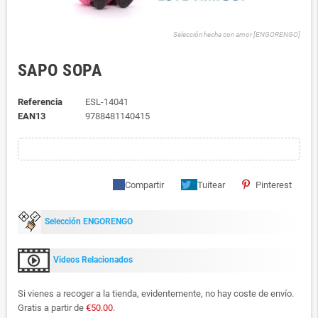
Selección hecha con amor [ENGORENGO]
SAPO SOPA
Referencia
ESL-14041
EAN13
9788481140415
Compartir
Tuitear
Pinterest
Selección ENGORENGO
Videos Relacionados
Si vienes a recoger a la tienda, evidentemente, no hay coste de envío.
Gratis a partir de
€50.00
.