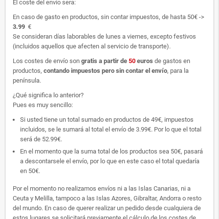
El coste del envío sera:
En caso de gasto en productos, sin contar impuestos, de hasta 50€ ->
3.99
€
Se consideran días laborables de lunes a viernes, excepto festivos
(incluidos aquellos que afecten al servicio de transporte).
Los costes de envío son
gratis
a partir de
50
euros
de gastos en
productos,
contando impuestos pero sin contar el envío
, para la
península.
¿Qué significa lo anterior?
Pues es muy sencillo:
Si usted tiene un total sumado en productos de 49€, impuestos
incluidos, se le sumará al total el envío de 3.99€. Por lo que el total
será de 52.99€.
En el momento que la suma total de los productos sea 50€, pasará
a descontarsele el envío, por lo que en este caso el total quedaría
en 50€.
Por el momento no realizamos envíos ni a las Islas Canarias, ni a
Ceuta y Melilla, tampoco a las Islas Azores, Gibraltar, Andorra o resto
del mundo. En caso de querer realizar un pedido desde cualquiera de
estos lugares se solicitará previamente el cálculo de los costes de