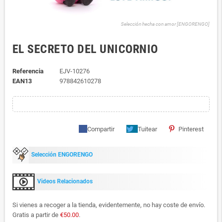
Selección hecha con amor [ENGORENGO]
EL SECRETO DEL UNICORNIO
Referencia
EJV-10276
EAN13
978842610278
Compartir
Tuitear
Pinterest
Selección ENGORENGO
Videos Relacionados
Si vienes a recoger a la tienda, evidentemente, no hay coste de envío.
Gratis a partir de
€50.00
.