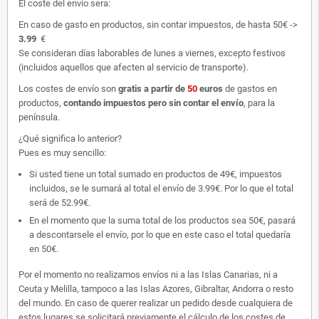
El coste del envío sera:
En caso de gasto en productos, sin contar impuestos, de hasta 50€ ->
3.99
€
Se consideran días laborables de lunes a viernes, excepto festivos
(incluidos aquellos que afecten al servicio de transporte).
Los costes de envío son
gratis
a partir de
50
euros
de gastos en
productos,
contando impuestos pero sin contar el envío
, para la
península.
¿Qué significa lo anterior?
Pues es muy sencillo:
Si usted tiene un total sumado en productos de 49€, impuestos
incluidos, se le sumará al total el envío de 3.99€. Por lo que el total
será de 52.99€.
En el momento que la suma total de los productos sea 50€, pasará
a descontarsele el envío, por lo que en este caso el total quedaría
en 50€.
Por el momento no realizamos envíos ni a las Islas Canarias, ni a
Ceuta y Melilla, tampoco a las Islas Azores, Gibraltar, Andorra o resto
del mundo. En caso de querer realizar un pedido desde cualquiera de
estos lugares se solicitará previamente el cálculo de los costes de