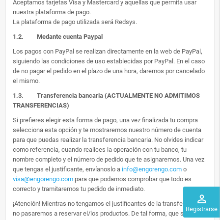
Aceptamos tarjetas Visa y Mastercard y aquellas que permita usar
nuestra plataforma de pago.
La plataforma de pago utilizada será Redsys.
1.2.
Medante cuenta Paypal
Los pagos con PayPal se realizan directamente en la web de PayPal,
siguiendo las condiciones de uso establecidas por PayPal. En el caso
de no pagar el pedido en el plazo de una hora, daremos por cancelado
el mismo.
1.3. Transferencia bancaria (ACTUALMENTE NO ADMITIMOS
TRANSFERENCIAS)
Si prefieres elegir esta forma de pago, una vez finalizada tu compra
selecciona esta opción y te mostraremos nuestro número de cuenta
para que puedas realizar la transferencia bancaria. No olvides indicar
como referencia, cuando realices la operación con tu banco, tu
nombre completo y el número de pedido que te asignaremos. Una vez
que tengas el justificante, envíanoslo a
info@engorengo.com
o
visa@engorengo.com
para que podamos comprobar que todo es
correcto y tramitaremos tu pedido de inmediato.
perm_identity
¡Atención! Mientras no tengamos el justificantes de la transferencia,
Registrarse
no pasaremos a reservar el/los productos. De tal forma, que si alguien