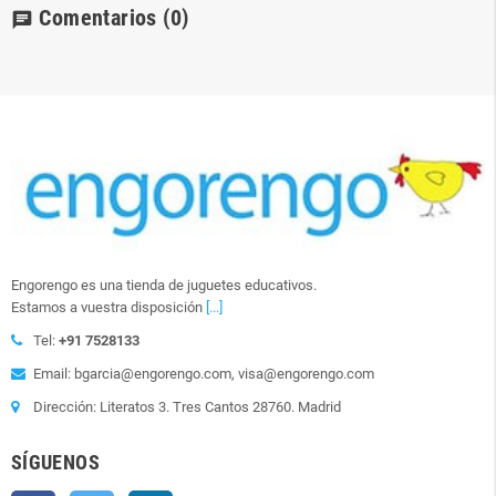
Comentarios
(0)
chat
Engorengo es una tienda de juguetes educativos.
Estamos a vuestra disposición
[...]
Tel:
+91 7528133
Email: bgarcia@engorengo.com, visa@engorengo.com
Dirección: Literatos 3. Tres Cantos 28760. Madrid
SÍGUENOS