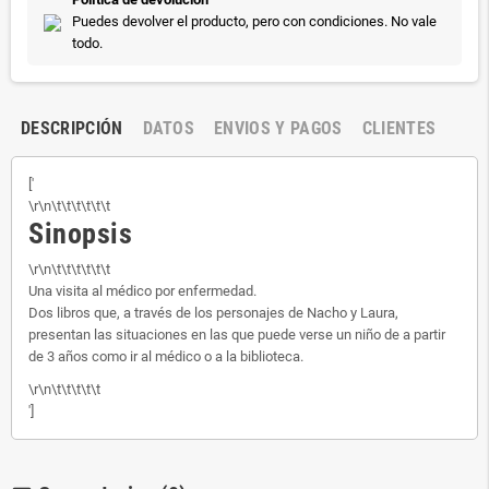
Puedes devolver el producto, pero con condiciones. No vale
todo.
DESCRIPCIÓN
DATOS
ENVIOS Y PAGOS
CLIENTES
['
\r\n\t\t\t\t\t\t
Sinopsis
\r\n\t\t\t\t\t\t
Una visita al médico por enfermedad.
Dos libros que, a través de los personajes de Nacho y Laura,
presentan las situaciones en las que puede verse un niño de a partir
de 3 años como ir al médico o a la biblioteca.
\r\n\t\t\t\t\t
']