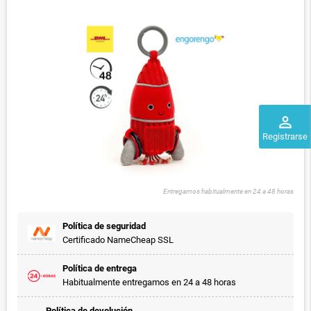
perm_identity
Registrarse
Entregamos habitualmente en 24 a 48 horas
Política de seguridad
Certificado NameCheap SSL
Política de entrega
Habitualmente entregamos en 24 a 48 horas
Política de devolución