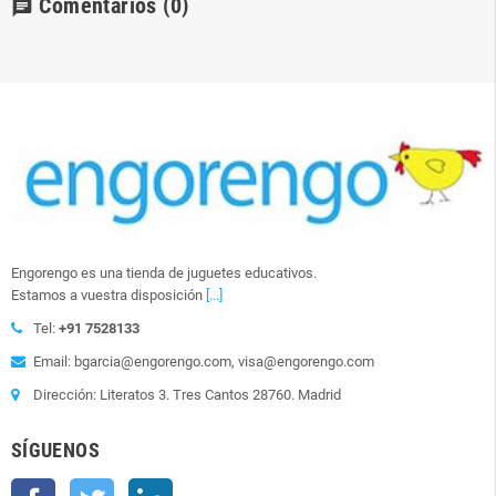
Comentarios
(0)
chat
Engorengo es una tienda de juguetes educativos.
Estamos a vuestra disposición
[...]
Tel:
+91 7528133
Email: bgarcia@engorengo.com, visa@engorengo.com
Dirección: Literatos 3. Tres Cantos 28760. Madrid
SÍGUENOS
Facebook
Twitter
LinkedIn