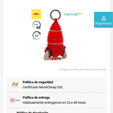
perm_identity
Registrarse
Entregamos habitualmente en 24 a 48 horas
Política de seguridad
Certificado NameCheap SSL
Política de entrega
Habitualmente entregamos en 24 a 48 horas
Política de devolución