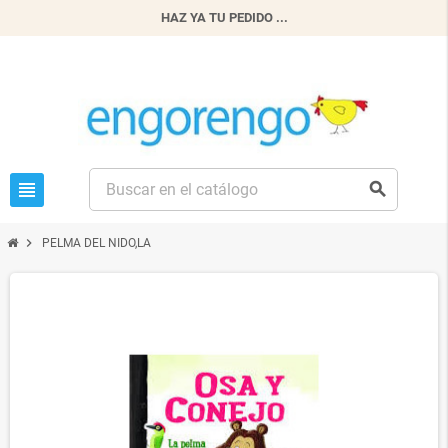
HAZ YA TU PEDIDO ...
view_headline
search
chevron_right
PELMA DEL NIDO,LA