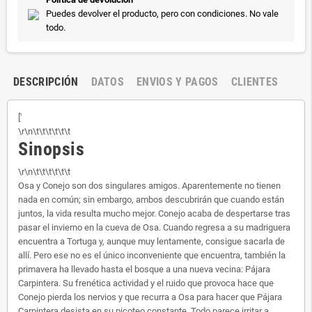
Puedes devolver el producto, pero con condiciones. No vale
todo.
DESCRIPCIÓN
DATOS
ENVIOS Y PAGOS
CLIENTES
['
\r\n\t\t\t\t\t\t
Sinopsis
\r\n\t\t\t\t\t\t
Osa y Conejo son dos singulares amigos. Aparentemente no tienen
nada en común; sin embargo, ambos descubrirán que cuando están
juntos, la vida resulta mucho mejor. Conejo acaba de despertarse tras
pasar el invierno en la cueva de Osa. Cuando regresa a su madriguera
encuentra a Tortuga y, aunque muy lentamente, consigue sacarla de
allí. Pero ese no es el único inconveniente que encuentra, también la
primavera ha llevado hasta el bosque a una nueva vecina: Pájara
Carpintera. Su frenética actividad y el ruido que provoca hace que
Conejo pierda los nervios y que recurra a Osa para hacer que Pájara
Carpintera desista en su picoteo constante. Todo parece irritar a