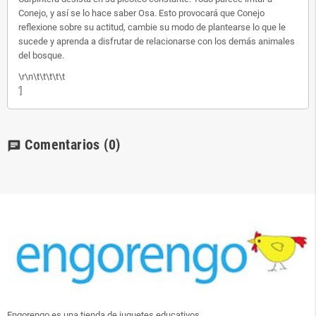
Conejo, y así se lo hace saber Osa. Esto provocará que Conejo
reflexione sobre su actitud, cambie su modo de plantearse lo que le
sucede y aprenda a disfrutar de relacionarse con los demás animales
del bosque.
\r\n\t\t\t\t\t
']
Comentarios
(0)
chat
Engorengo es una tienda de juguetes educativos.