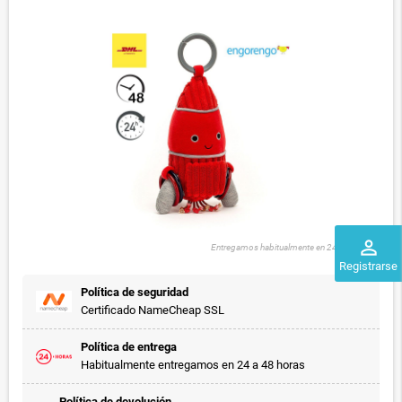
perm_identity
Entregamos habitualmente en 24 a 48 horas
Registrarse
Política de seguridad
Certificado NameCheap SSL
Política de entrega
Habitualmente entregamos en 24 a 48 horas
Política de devolución