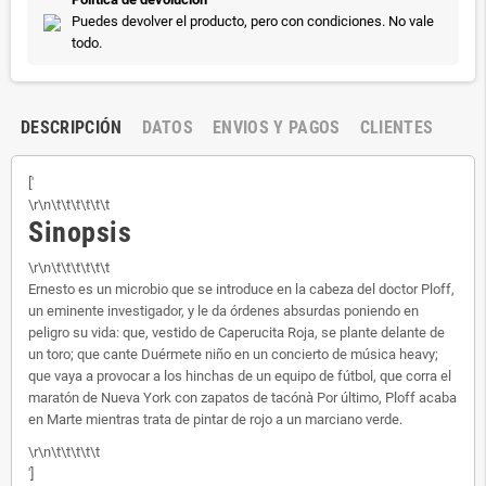
Puedes devolver el producto, pero con condiciones. No vale
todo.
DESCRIPCIÓN
DATOS
ENVIOS Y PAGOS
CLIENTES
['
\r\n\t\t\t\t\t\t
Sinopsis
\r\n\t\t\t\t\t\t
Ernesto es un microbio que se introduce en la cabeza del doctor Ploff,
un eminente investigador, y le da órdenes absurdas poniendo en
peligro su vida: que, vestido de Caperucita Roja, se plante delante de
un toro; que cante Duérmete niño en un concierto de música heavy;
que vaya a provocar a los hinchas de un equipo de fútbol, que corra el
maratón de Nueva York con zapatos de tacónà Por último, Ploff acaba
en Marte mientras trata de pintar de rojo a un marciano verde.
\r\n\t\t\t\t\t
']