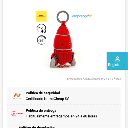
perm_identity
Registrarse
Entregamos habitualmente en 24 a 48 horas
Política de seguridad
Certificado NameCheap SSL
Política de entrega
Habitualmente entregamos en 24 a 48 horas
Política de devolución