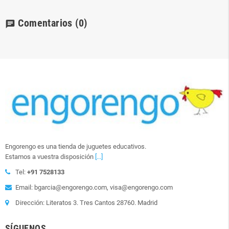
Comentarios
(0)
chat
Engorengo es una tienda de juguetes educativos.
Estamos a vuestra disposición
[...]
Tel:
+91 7528133
Email: bgarcia@engorengo.com, visa@engorengo.com
Dirección: Literatos 3. Tres Cantos 28760. Madrid
SÍGUENOS