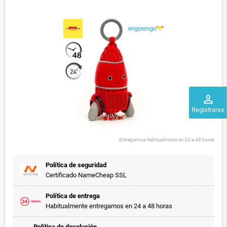
perm_identity
Registrarse
Entregamos habitualmente en 24 a 48 horas
Política de seguridad
Certificado NameCheap SSL
Política de entrega
Habitualmente entregamos en 24 a 48 horas
Política de devolución