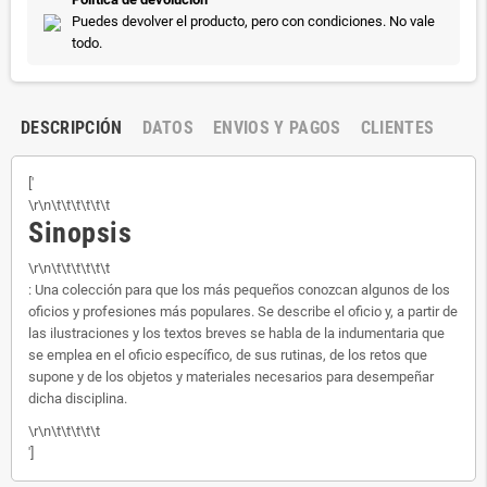
Puedes devolver el producto, pero con condiciones. No vale
todo.
DESCRIPCIÓN
DATOS
ENVIOS Y PAGOS
CLIENTES
['
\r\n\t\t\t\t\t\t
Sinopsis
\r\n\t\t\t\t\t\t
: Una colección para que los más pequeños conozcan algunos de los
oficios y profesiones más populares. Se describe el oficio y, a partir de
las ilustraciones y los textos breves se habla de la indumentaria que
se emplea en el oficio específico, de sus rutinas, de los retos que
supone y de los objetos y materiales necesarios para desempeñar
dicha disciplina.
\r\n\t\t\t\t\t
']