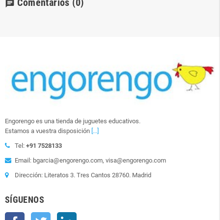
Comentarios
(0)
chat
Engorengo es una tienda de juguetes educativos.
Estamos a vuestra disposición
[...]
Tel:
+91 7528133
Email: bgarcia@engorengo.com, visa@engorengo.com
Dirección: Literatos 3. Tres Cantos 28760. Madrid
SÍGUENOS
Facebook
Twitter
LinkedIn