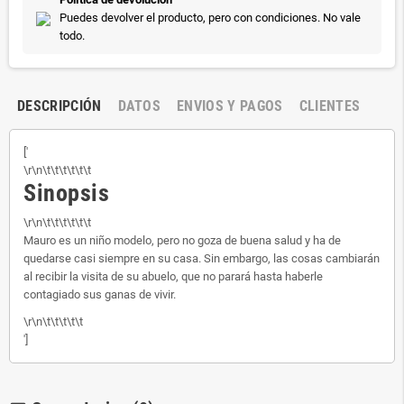
Puedes devolver el producto, pero con condiciones. No vale
todo.
DESCRIPCIÓN
DATOS
ENVIOS Y PAGOS
CLIENTES
['
\r\n\t\t\t\t\t\t
Sinopsis
\r\n\t\t\t\t\t\t
Mauro es un niño modelo, pero no goza de buena salud y ha de
quedarse casi siempre en su casa. Sin embargo, las cosas cambiarán
al recibir la visita de su abuelo, que no parará hasta haberle
contagiado sus ganas de vivir.
\r\n\t\t\t\t\t
']