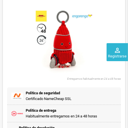
perm_identity
Registrarse
Entregamos habitualmente en 24 a 48 horas
Política de seguridad
Certificado NameCheap SSL
Política de entrega
Habitualmente entregamos en 24 a 48 horas
Política de devolución