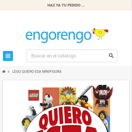
HAZ YA TU PEDIDO ...
view_headline
search
chevron_right
LEGO QUIERO ESA MINIFIGURA