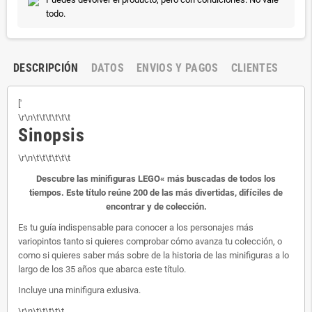
todo.
DESCRIPCIÓN
DATOS
ENVIOS Y PAGOS
CLIENTES
['
\r\n\t\t\t\t\t\t
Sinopsis
\r\n\t\t\t\t\t\t
Descubre las minifiguras LEGO« más buscadas de todos los
tiempos. Este título reúne 200 de las más divertidas, difíciles de
encontrar y de colección.
Es tu guía indispensable para conocer a los personajes más
variopintos tanto si quieres comprobar cómo avanza tu colección, o
como si quieres saber más sobre de la historia de las minifiguras a lo
largo de los 35 años que abarca este título.
Incluye una minifigura exlusiva.
\r\n\t\t\t\t\t