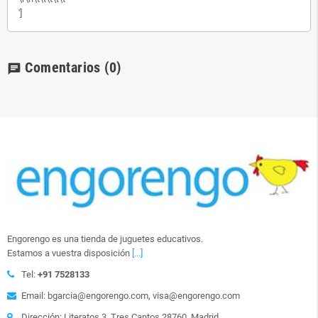
']
Comentarios
(0)
chat
Engorengo es una tienda de juguetes educativos.
Estamos a vuestra disposición
[...]
Tel:
+91 7528133
Email: bgarcia@engorengo.com, visa@engorengo.com
Dirección: Literatos 3. Tres Cantos 28760. Madrid