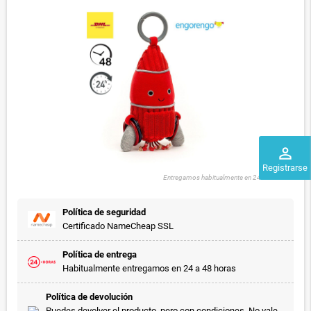
perm_identity
Registrarse
Entregamos habitualmente en 24 a 48 horas
Política de seguridad
Certificado NameCheap SSL
Política de entrega
Habitualmente entregamos en 24 a 48 horas
Política de devolución
Puedes devolver el producto, pero con condiciones. No vale