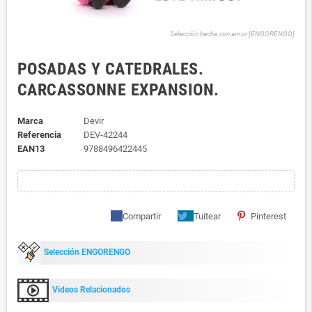
Selección hecha con amor [ENGORENGO]
POSADAS Y CATEDRALES.
CARCASSONNE EXPANSION.
Marca
Devir
Referencia
DEV-42244
EAN13
9788496422445
Compartir
Tuitear
Pinterest
Selección ENGORENGO
Videos Relacionados