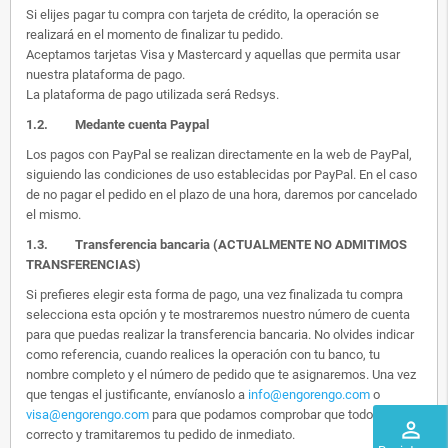
Si elijes pagar tu compra con tarjeta de crédito, la operación se
realizará en el momento de finalizar tu pedido.
Aceptamos tarjetas Visa y Mastercard y aquellas que permita usar
nuestra plataforma de pago.
La plataforma de pago utilizada será Redsys.
1.2.
Medante cuenta Paypal
Los pagos con PayPal se realizan directamente en la web de PayPal,
siguiendo las condiciones de uso establecidas por PayPal. En el caso
de no pagar el pedido en el plazo de una hora, daremos por cancelado
el mismo.
1.3. Transferencia bancaria (ACTUALMENTE NO ADMITIMOS
TRANSFERENCIAS)
Si prefieres elegir esta forma de pago, una vez finalizada tu compra
selecciona esta opción y te mostraremos nuestro número de cuenta
para que puedas realizar la transferencia bancaria. No olvides indicar
como referencia, cuando realices la operación con tu banco, tu
nombre completo y el número de pedido que te asignaremos. Una vez
que tengas el justificante, envíanoslo a
info@engorengo.com
o
visa@engorengo.com
para que podamos comprobar que todo es
perm_identity
correcto y tramitaremos tu pedido de inmediato.