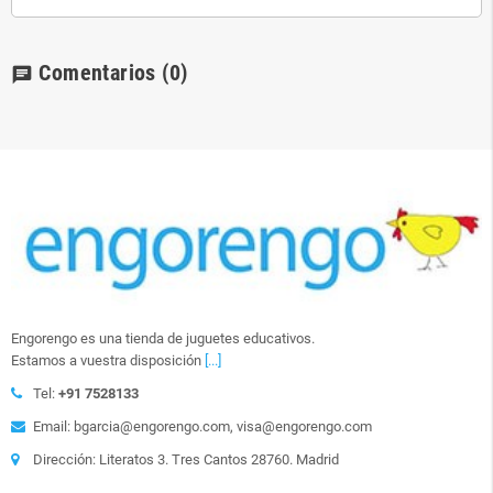
Comentarios
(0)
chat
Engorengo es una tienda de juguetes educativos.
Estamos a vuestra disposición
[...]
Tel:
+91 7528133
Email: bgarcia@engorengo.com, visa@engorengo.com
Dirección: Literatos 3. Tres Cantos 28760. Madrid