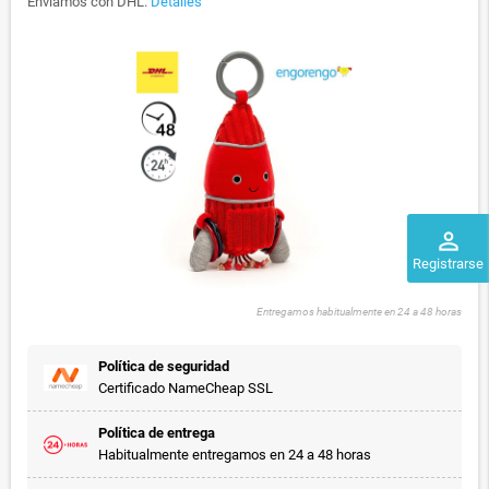
Enviamos con DHL.
Detalles
perm_identity
Registrarse
Entregamos habitualmente en 24 a 48 horas
Política de seguridad
Certificado NameCheap SSL
Política de entrega
Habitualmente entregamos en 24 a 48 horas