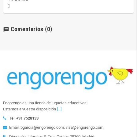
']
Comentarios
(0)
chat
Engorengo es una tienda de juguetes educativos.
Estamos a vuestra disposición
[...]
Tel:
+91 7528133
Email: bgarcia@engorengo.com, visa@engorengo.com
Dirección: Literatos 3. Tres Cantos 28760. Madrid