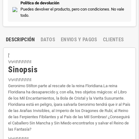
Política de devolución
Puedes devolver el producto, pero con condiciones. No vale
todo.
DESCRIPCIÓN
DATOS
ENVIOS Y PAGOS
CLIENTES
['
\r\n\t\t\t\t\t\t
Sinopsis
\r\n\t\t\t\t\t\t
Geronimo Stilton parte al rescate de la reina Floridiana.La reina
Floridiana ha desaparecido y, con ella, tres objetos mágicos: el Libro
de los Mil Encantamientos, la Bola de Cristal y la Varita Susurrante.
Floridiana está en peligro, ípara salvarla Geronimo tendrá que ir al País
de las Arañas Invisibles, al Imperio de los Dragones de Rubí, al Reino
de las Ferpientes Fibilantes y al País de las Mil Sombras! ¿Conseguirá
el Caballero Sin Mancha y Sin Miedo encontrarlos y salvar el Reino de
las Fantasía?
\r\n\t\t\t\t\t