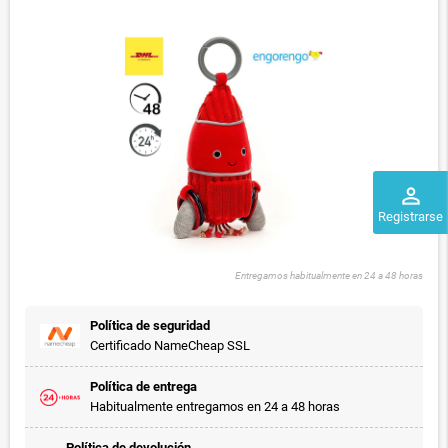
perm_identity
Registrarse
Entregamos habitualmente en 24 a 48 horas
Política de seguridad
Certificado NameCheap SSL
Política de entrega
Habitualmente entregamos en 24 a 48 horas
Política de devolución