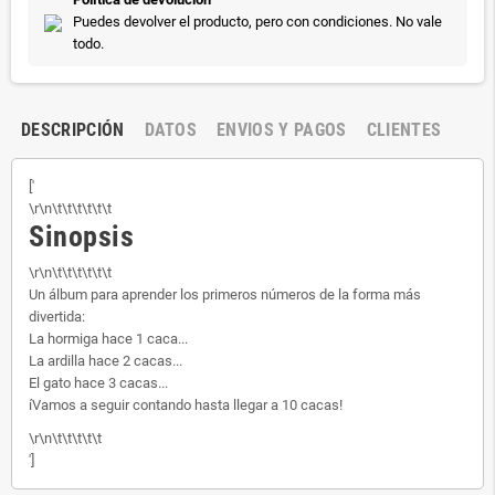
Puedes devolver el producto, pero con condiciones. No vale
todo.
DESCRIPCIÓN
DATOS
ENVIOS Y PAGOS
CLIENTES
['
\r\n\t\t\t\t\t\t
Sinopsis
\r\n\t\t\t\t\t\t
Un álbum para aprender los primeros números de la forma más
divertida:
La hormiga hace 1 caca...
La ardilla hace 2 cacas...
El gato hace 3 cacas...
íVamos a seguir contando hasta llegar a 10 cacas!
\r\n\t\t\t\t\t
']