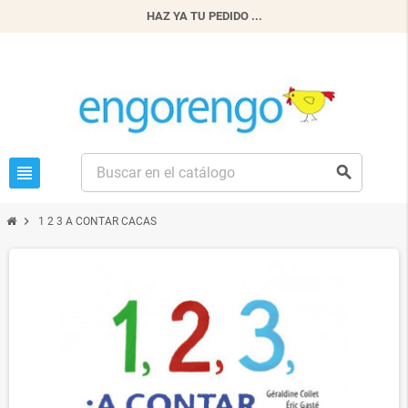
HAZ YA TU PEDIDO ...
view_headline
search
chevron_right
1 2 3 A CONTAR CACAS