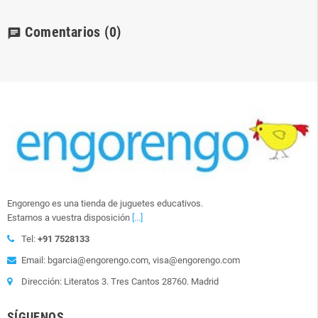
Comentarios
(0)
chat
Engorengo es una tienda de juguetes educativos.
Estamos a vuestra disposición
[...]
Tel:
+91 7528133
Email: bgarcia@engorengo.com, visa@engorengo.com
Dirección: Literatos 3. Tres Cantos 28760. Madrid
SÍGUENOS