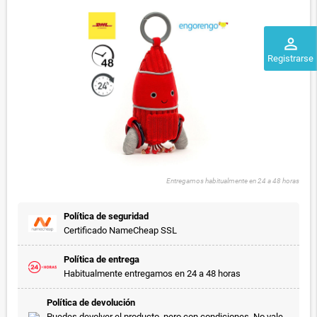
perm_identity
Registrarse
Entregamos habitualmente en 24 a 48 horas
Política de seguridad
Certificado NameCheap SSL
Política de entrega
Habitualmente entregamos en 24 a 48 horas
Política de devolución
Puedes devolver el producto, pero con condiciones. No vale