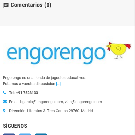
Comentarios
(0)
chat
Engorengo es una tienda de juguetes educativos.
Estamos a vuestra disposición
[...]
Tel:
+91 7528133
Email: bgarcia@engorengo.com, visa@engorengo.com
Dirección: Literatos 3. Tres Cantos 28760. Madrid
SÍGUENOS