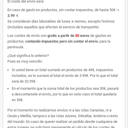
El coste del envío sera:
En caso de gasto en productos, sin contar impuestos, de hasta 50€ ->
3.99
€
Se consideran días laborables de lunes a viernes, excepto festivos
(incluidos aquellos que afecten al servicio de transporte).
Los costes de envío son
gratis
a partir de
50
euros
de gastos en
productos,
contando impuestos pero sin contar el envío
, para la
península.
¿Qué significa lo anterior?
Pues es muy sencillo:
Si usted tiene un total sumado en productos de 49€, impuestos
incluidos, se le sumará al total el envío de 3.99€. Por lo que el total
será de 52.99€.
En el momento que la suma total de los productos sea 50€, pasará
a descontarsele el envío, por lo que en este caso el total quedaría
en 50€.
Por el momento no realizamos envíos ni a las Islas Canarias, ni a
Ceuta y Melilla, tampoco a las Islas Azores, Gibraltar, Andorra o resto
del mundo. En caso de querer realizar un pedido desde cualquiera de
estos lugares se solicitará previamente el cálculo de los costes de