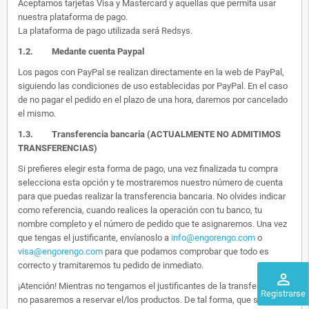
Aceptamos tarjetas Visa y Mastercard y aquellas que permita usar
nuestra plataforma de pago.
La plataforma de pago utilizada será Redsys.
1.2.
Medante cuenta Paypal
Los pagos con PayPal se realizan directamente en la web de PayPal,
siguiendo las condiciones de uso establecidas por PayPal. En el caso
de no pagar el pedido en el plazo de una hora, daremos por cancelado
el mismo.
1.3. Transferencia bancaria (ACTUALMENTE NO ADMITIMOS
TRANSFERENCIAS)
Si prefieres elegir esta forma de pago, una vez finalizada tu compra
selecciona esta opción y te mostraremos nuestro número de cuenta
para que puedas realizar la transferencia bancaria. No olvides indicar
como referencia, cuando realices la operación con tu banco, tu
nombre completo y el número de pedido que te asignaremos. Una vez
que tengas el justificante, envíanoslo a
info@engorengo.com
o
visa@engorengo.com
para que podamos comprobar que todo es
correcto y tramitaremos tu pedido de inmediato.
perm_identity
¡Atención! Mientras no tengamos el justificantes de la transferencia,
Registrarse
no pasaremos a reservar el/los productos. De tal forma, que si alguien