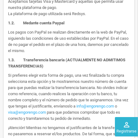
Aceptamos tarjetas Visa y Mastercard y aquellas que permita usar
nuestra plataforma de pago.
La plataforma de pago utilizada será Redsys.
1.2.
Medante cuenta Paypal
Los pagos con PayPal se realizan directamente en la web de PayPal,
siguiendo las condiciones de uso establecidas por PayPal. En el caso
de no pagar el pedido en el plazo de una hora, daremos por cancelado
el mismo.
1.3. Transferencia bancaria (ACTUALMENTE NO ADMITIMOS
TRANSFERENCIAS)
Si prefieres elegir esta forma de pago, una vez finalizada tu compra
selecciona esta opción y te mostraremos nuestro número de cuenta
para que puedas realizar la transferencia bancaria. No olvides indicar
como referencia, cuando realices la operación con tu banco, tu
nombre completo y el número de pedido que te asignaremos. Una vez
que tengas el justificante, envíanoslo a
info@engorengo.com
o
visa@engorengo.com
para que podamos comprobar que todo es
correcto y tramitaremos tu pedido de inmediato.
perm_identity
¡Atención! Mientras no tengamos el justificantes de la transferencia,
Registrarse
no pasaremos a reservar el/los productos. De tal forma, que si alguien