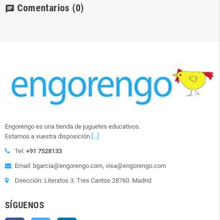
Comentarios
(0)
chat
Engorengo es una tienda de juguetes educativos.
Estamos a vuestra disposición
[...]
Tel:
+91 7528133
Email: bgarcia@engorengo.com, visa@engorengo.com
Dirección: Literatos 3. Tres Cantos 28760. Madrid
SÍGUENOS