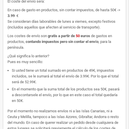
El coste del envío sera:
En caso de gasto en productos, sin contar impuestos, de hasta 50€ ->
3.99
€
Se consideran días laborables de lunes a viernes, excepto festivos
(incluidos aquellos que afecten al servicio de transporte).
Los costes de envío son
gratis
a partir de
50
euros
de gastos en
productos,
contando impuestos pero sin contar el envío
, para la
península.
¿Qué significa lo anterior?
Pues es muy sencillo:
Si usted tiene un total sumado en productos de 49€, impuestos
incluidos, se le sumará al total el envío de 3.99€. Por lo que el total
será de 52.99€.
En el momento que la suma total de los productos sea 50€, pasará
a descontarsele el envío, por lo que en este caso el total quedaría
en 50€.
Por el momento no realizamos envíos ni a las Islas Canarias, ni a
Ceuta y Melilla, tampoco a las Islas Azores, Gibraltar, Andorra o resto
del mundo. En caso de querer realizar un pedido desde cualquiera de
estos lugares se solicitará previamente el cálculo de los costes de