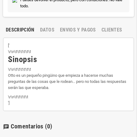
todo.
DESCRIPCIÓN
DATOS
ENVIOS Y PAGOS
CLIENTES
['
\r\n\t\t\t\t\t\t
Sinopsis
\r\n\t\t\t\t\t\t
Otto es un pequeño pingüino que empieza a hacerse muchas
preguntas de las cosas que le rodean... pero no todas las respuestas
serán las que esperaba.
\r\n\t\t\t\t\t
']
Comentarios
(0)
chat