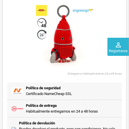
perm_identity
Registrarse
Entregamos habitualmente en 24 a 48 horas
Política de seguridad
Certificado NameCheap SSL
Política de entrega
Habitualmente entregamos en 24 a 48 horas
Política de devolución
Puedes devolver el producto, pero con condiciones. No vale