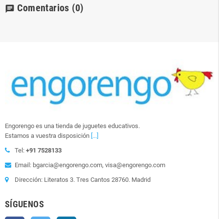
Comentarios
(0)
chat
Engorengo es una tienda de juguetes educativos.
Estamos a vuestra disposición
[...]
Tel:
+91 7528133
Email: bgarcia@engorengo.com, visa@engorengo.com
Dirección: Literatos 3. Tres Cantos 28760. Madrid
SÍGUENOS