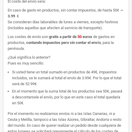
El coste del envío sera:
En caso de gasto en productos, sin contar impuestos, de hasta 50€ ->
3.99
€
Se consideran días laborables de lunes a viernes, excepto festivos
(incluidos aquellos que afecten al servicio de transporte).
Los costes de envío son
gratis
a partir de
50
euros
de gastos en
productos,
contando impuestos pero sin contar el envío
, para la
península.
¿Qué significa lo anterior?
Pues es muy sencillo:
Si usted tiene un total sumado en productos de 49€, impuestos
incluidos, se le sumará al total el envío de 3.99€. Por lo que el total
será de 52.99€.
En el momento que la suma total de los productos sea 50€, pasará
a descontarsele el envío, por lo que en este caso el total quedaría
en 50€.
Por el momento no realizamos envíos ni a las Islas Canarias, ni a
Ceuta y Melilla, tampoco a las Islas Azores, Gibraltar, Andorra o resto
del mundo. En caso de querer realizar un pedido desde cualquiera de
estos lugares se solicitará previamente el cálculo de los costes de