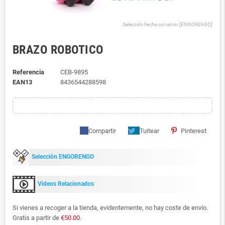
Selección hecha con amor [ENGORENGO]
BRAZO ROBOTICO
Referencia
CEB-9895
EAN13
8436544288598
Compartir
Tuitear
Pinterest
Selección ENGORENGO
Videos Relacionados
Si vienes a recoger a la tienda, evidentemente, no hay coste de envío.
Gratis a partir de
€50.00
.