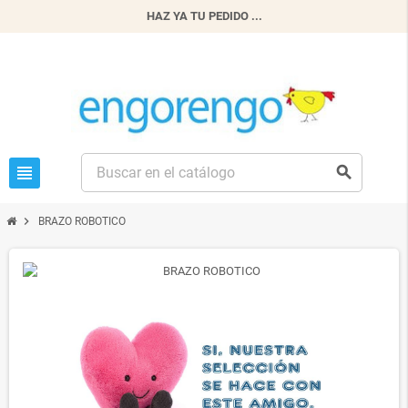
HAZ YA TU PEDIDO ...
view_headline
search
chevron_right
BRAZO ROBOTICO