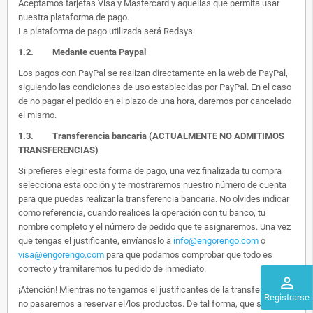
Aceptamos tarjetas Visa y Mastercard y aquellas que permita usar
nuestra plataforma de pago.
La plataforma de pago utilizada será Redsys.
1.2.
Medante cuenta Paypal
Los pagos con PayPal se realizan directamente en la web de PayPal,
siguiendo las condiciones de uso establecidas por PayPal. En el caso
de no pagar el pedido en el plazo de una hora, daremos por cancelado
el mismo.
1.3. Transferencia bancaria (ACTUALMENTE NO ADMITIMOS
TRANSFERENCIAS)
Si prefieres elegir esta forma de pago, una vez finalizada tu compra
selecciona esta opción y te mostraremos nuestro número de cuenta
para que puedas realizar la transferencia bancaria. No olvides indicar
como referencia, cuando realices la operación con tu banco, tu
nombre completo y el número de pedido que te asignaremos. Una vez
que tengas el justificante, envíanoslo a
info@engorengo.com
o
visa@engorengo.com
para que podamos comprobar que todo es
correcto y tramitaremos tu pedido de inmediato.
perm_identity
¡Atención! Mientras no tengamos el justificantes de la transferencia,
Registrarse
no pasaremos a reservar el/los productos. De tal forma, que si alguien