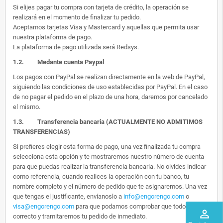
Si elijes pagar tu compra con tarjeta de crédito, la operación se
realizará en el momento de finalizar tu pedido.
Aceptamos tarjetas Visa y Mastercard y aquellas que permita usar
nuestra plataforma de pago.
La plataforma de pago utilizada será Redsys.
1.2.
Medante cuenta Paypal
Los pagos con PayPal se realizan directamente en la web de PayPal,
siguiendo las condiciones de uso establecidas por PayPal. En el caso
de no pagar el pedido en el plazo de una hora, daremos por cancelado
el mismo.
1.3. Transferencia bancaria (ACTUALMENTE NO ADMITIMOS
TRANSFERENCIAS)
Si prefieres elegir esta forma de pago, una vez finalizada tu compra
selecciona esta opción y te mostraremos nuestro número de cuenta
para que puedas realizar la transferencia bancaria. No olvides indicar
como referencia, cuando realices la operación con tu banco, tu
nombre completo y el número de pedido que te asignaremos. Una vez
que tengas el justificante, envíanoslo a
info@engorengo.com
o
visa@engorengo.com
para que podamos comprobar que todo es
perm_identity
correcto y tramitaremos tu pedido de inmediato.