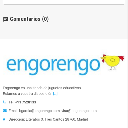
Comentarios
(0)
chat
Engorengo es una tienda de juguetes educativos.
Estamos a vuestra disposición
[...]
Tel:
+91 7528133
Email: bgarcia@engorengo.com, visa@engorengo.com
Dirección: Literatos 3. Tres Cantos 28760. Madrid