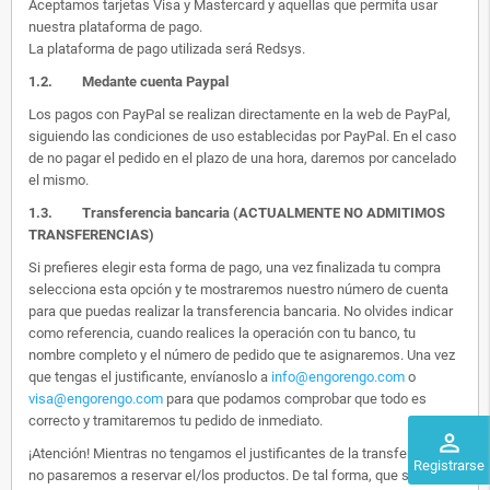
Aceptamos tarjetas Visa y Mastercard y aquellas que permita usar
nuestra plataforma de pago.
La plataforma de pago utilizada será Redsys.
1.2.
Medante cuenta Paypal
Los pagos con PayPal se realizan directamente en la web de PayPal,
siguiendo las condiciones de uso establecidas por PayPal. En el caso
de no pagar el pedido en el plazo de una hora, daremos por cancelado
el mismo.
1.3. Transferencia bancaria (ACTUALMENTE NO ADMITIMOS
TRANSFERENCIAS)
Si prefieres elegir esta forma de pago, una vez finalizada tu compra
selecciona esta opción y te mostraremos nuestro número de cuenta
para que puedas realizar la transferencia bancaria. No olvides indicar
como referencia, cuando realices la operación con tu banco, tu
nombre completo y el número de pedido que te asignaremos. Una vez
que tengas el justificante, envíanoslo a
info@engorengo.com
o
visa@engorengo.com
para que podamos comprobar que todo es
correcto y tramitaremos tu pedido de inmediato.
perm_identity
¡Atención! Mientras no tengamos el justificantes de la transferencia,
Registrarse
no pasaremos a reservar el/los productos. De tal forma, que si alguien