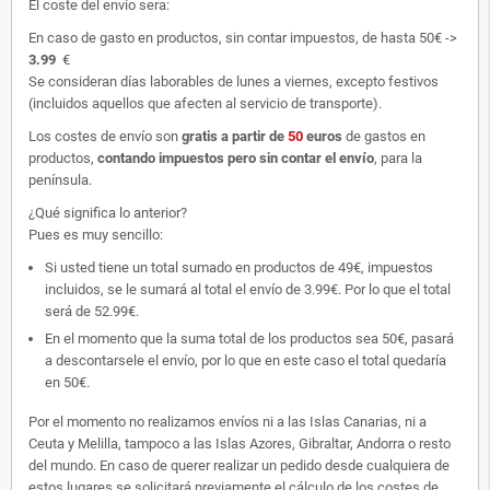
El coste del envío sera:
En caso de gasto en productos, sin contar impuestos, de hasta 50€ ->
3.99
€
Se consideran días laborables de lunes a viernes, excepto festivos
(incluidos aquellos que afecten al servicio de transporte).
Los costes de envío son
gratis
a partir de
50
euros
de gastos en
productos,
contando impuestos pero sin contar el envío
, para la
península.
¿Qué significa lo anterior?
Pues es muy sencillo:
Si usted tiene un total sumado en productos de 49€, impuestos
incluidos, se le sumará al total el envío de 3.99€. Por lo que el total
será de 52.99€.
En el momento que la suma total de los productos sea 50€, pasará
a descontarsele el envío, por lo que en este caso el total quedaría
en 50€.
Por el momento no realizamos envíos ni a las Islas Canarias, ni a
Ceuta y Melilla, tampoco a las Islas Azores, Gibraltar, Andorra o resto
del mundo. En caso de querer realizar un pedido desde cualquiera de
estos lugares se solicitará previamente el cálculo de los costes de