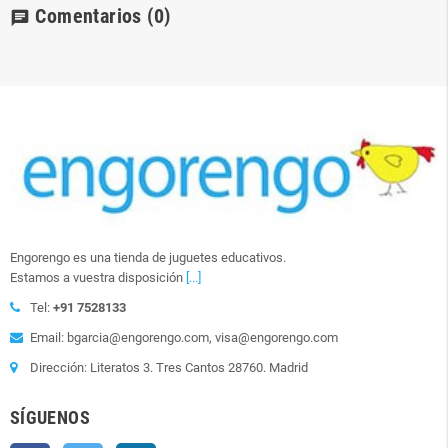
Comentarios
(0)
chat
Engorengo es una tienda de juguetes educativos.
Estamos a vuestra disposición
[...]
Tel:
+91 7528133
Email: bgarcia@engorengo.com, visa@engorengo.com
Dirección: Literatos 3. Tres Cantos 28760. Madrid
SÍGUENOS