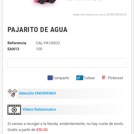
Selección hecha con amor [ENGORENGO]
PAJARITO DE AGUA
Referencia
CAL-PA100CO
EAN13
100
Compartir
Tuitear
Pinterest
Selección ENGORENGO
Videos Relacionados
Si vienes a recoger a la tienda, evidentemente, no hay coste de envío.
Gratis a partir de
€50.00
.