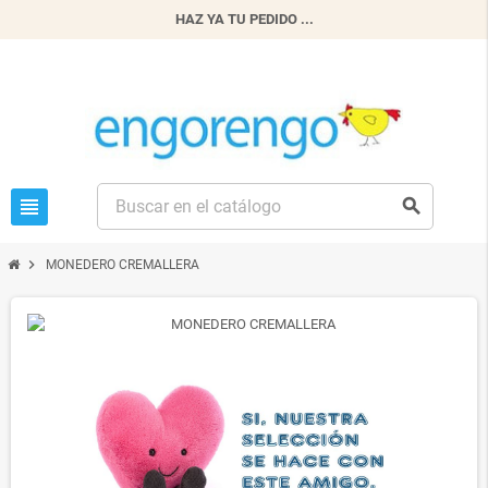
HAZ YA TU PEDIDO ...
view_headline
search
chevron_right
MONEDERO CREMALLERA