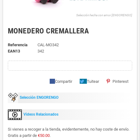
Selección hecha con amor [ENGORENGO]
MONEDERO CREMALLERA
Referencia
CAL-MO342
EAN13
342
Compartir
Tuitear
Pinterest
Selección ENGORENGO
Videos Relacionados
Si vienes a recoger a la tienda, evidentemente, no hay coste de envío.
Gratis a partir de
€50.00
.