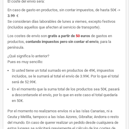
El coste del envío sera:
En caso de gasto en productos, sin contar impuestos, de hasta 50€ ->
3.99
€
Se consideran días laborables de lunes a viernes, excepto festivos
(incluidos aquellos que afecten al servicio de transporte).
Los costes de envío son
gratis
a partir de
50
euros
de gastos en
productos,
contando impuestos pero sin contar el envío
, para la
península.
¿Qué significa lo anterior?
Pues es muy sencillo:
Si usted tiene un total sumado en productos de 49€, impuestos
incluidos, se le sumará al total el envío de 3.99€. Por lo que el total
será de 52.99€.
En el momento que la suma total de los productos sea 50€, pasará
a descontarsele el envío, por lo que en este caso el total quedaría
en 50€.
Por el momento no realizamos envíos ni a las Islas Canarias, ni a
Ceuta y Melilla, tampoco a las Islas Azores, Gibraltar, Andorra o resto
del mundo. En caso de querer realizar un pedido desde cualquiera de
estos lugares se solicitará previamente el cálculo de los costes de