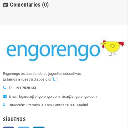
Comentarios
(0)
chat
Engorengo es una tienda de juguetes educativos.
Estamos a vuestra disposición
[...]
Tel:
+91 7528133
Email: bgarcia@engorengo.com, visa@engorengo.com
Dirección: Literatos 3. Tres Cantos 28760. Madrid
SÍGUENOS