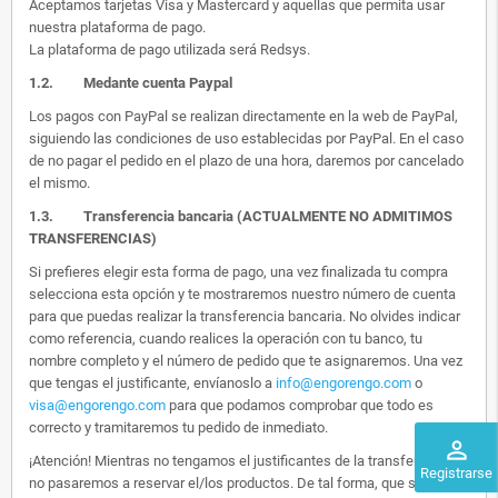
Aceptamos tarjetas Visa y Mastercard y aquellas que permita usar
nuestra plataforma de pago.
La plataforma de pago utilizada será Redsys.
1.2.
Medante cuenta Paypal
Los pagos con PayPal se realizan directamente en la web de PayPal,
siguiendo las condiciones de uso establecidas por PayPal. En el caso
de no pagar el pedido en el plazo de una hora, daremos por cancelado
el mismo.
1.3. Transferencia bancaria (ACTUALMENTE NO ADMITIMOS
TRANSFERENCIAS)
Si prefieres elegir esta forma de pago, una vez finalizada tu compra
selecciona esta opción y te mostraremos nuestro número de cuenta
para que puedas realizar la transferencia bancaria. No olvides indicar
como referencia, cuando realices la operación con tu banco, tu
nombre completo y el número de pedido que te asignaremos. Una vez
que tengas el justificante, envíanoslo a
info@engorengo.com
o
visa@engorengo.com
para que podamos comprobar que todo es
correcto y tramitaremos tu pedido de inmediato.
perm_identity
¡Atención! Mientras no tengamos el justificantes de la transferencia,
Registrarse
no pasaremos a reservar el/los productos. De tal forma, que si alguien