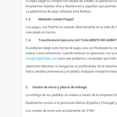
Si elijes pagar tu compra con tarjeta de crédito, la operación s
Aceptamos tarjetas Visa y Mastercard y aquellas que permita 
La plataforma de pago utilizada será Redsys.
1.2.
Medante cuenta Paypal
Los pagos con PayPal se realizan directamente en la web de Pa
cancelado el mismo.
1.3. Transferencia bancaria (ACTUALMENTE NO ADMI
Si prefieres elegir esta forma de pago, una vez finalizada tu
indicar como referencia, cuando realices la operación con tu 
visa@engorengo.com
para que podamos comprobar que todo es
¡Atención! Mientras no tengamos el justificantes de la transf
física, tendría preferencia y el pedido realizado mediante tran
2.
Gastos de envío y plazos de entrega
La entrega de los pedidos se realiza a través de la empresa DHL
Realizamos envíos a la península Ibérica (España y Portugal) y
Los costes de envío son actualmente de 3.99€