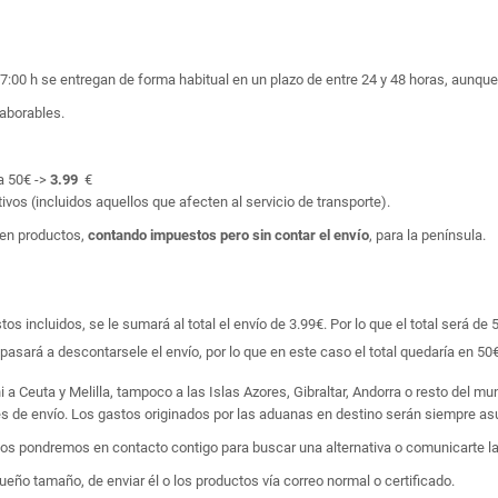
17:00 h se entregan de forma habitual en un plazo de entre 24 y 48 horas, aunq
laborables.
a 50€ ->
3.99
€
ivos (incluidos aquellos que afecten al servicio de transporte).
en productos,
contando impuestos pero sin contar el envío
, para la península.
 incluidos, se le sumará al total el envío de 3.99€. Por lo que el total será de 
asará a descontarsele el envío, por lo que en este caso el total quedaría en 50€
i a Ceuta y Melilla, tampoco a las Islas Azores, Gibraltar, Andorra o resto del m
tes de envío. Los gastos originados por las aduanas en destino serán siempre asu
 nos pondremos en contacto contigo para buscar una alternativa o comunicarte la
ño tamaño, de enviar él o los productos vía correo normal o certificado.