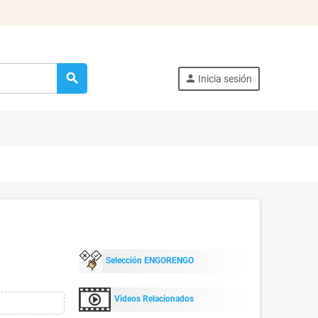
search
person
Inicia sesión
Selección ENGORENGO
Videos Relacionados