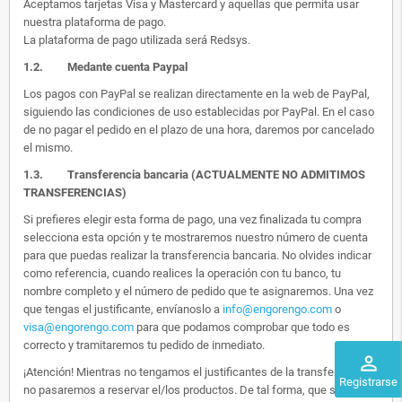
Aceptamos tarjetas Visa y Mastercard y aquellas que permita usar
nuestra plataforma de pago.
La plataforma de pago utilizada será Redsys.
1.2.
Medante cuenta Paypal
Los pagos con PayPal se realizan directamente en la web de PayPal,
siguiendo las condiciones de uso establecidas por PayPal. En el caso
de no pagar el pedido en el plazo de una hora, daremos por cancelado
el mismo.
1.3. Transferencia bancaria (ACTUALMENTE NO ADMITIMOS
TRANSFERENCIAS)
Si prefieres elegir esta forma de pago, una vez finalizada tu compra
selecciona esta opción y te mostraremos nuestro número de cuenta
para que puedas realizar la transferencia bancaria. No olvides indicar
como referencia, cuando realices la operación con tu banco, tu
nombre completo y el número de pedido que te asignaremos. Una vez
que tengas el justificante, envíanoslo a
info@engorengo.com
o
visa@engorengo.com
para que podamos comprobar que todo es
correcto y tramitaremos tu pedido de inmediato.
perm_identity
¡Atención! Mientras no tengamos el justificantes de la transferencia,
Registrarse
no pasaremos a reservar el/los productos. De tal forma, que si alguien