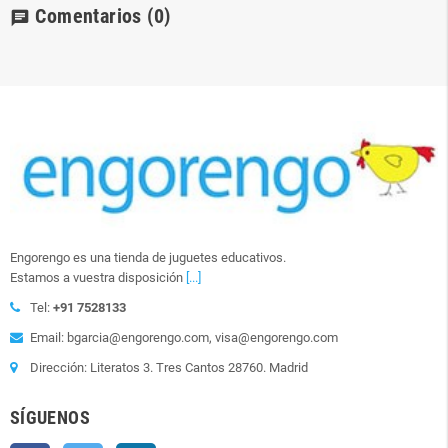
Comentarios
(0)
chat
Engorengo es una tienda de juguetes educativos.
Estamos a vuestra disposición
[...]
Tel:
+91 7528133
Email: bgarcia@engorengo.com, visa@engorengo.com
Dirección: Literatos 3. Tres Cantos 28760. Madrid
SÍGUENOS