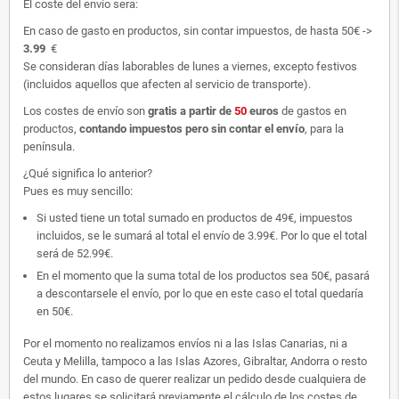
El coste del envío sera:
En caso de gasto en productos, sin contar impuestos, de hasta 50€ ->
3.99
€
Se consideran días laborables de lunes a viernes, excepto festivos
(incluidos aquellos que afecten al servicio de transporte).
Los costes de envío son
gratis
a partir de
50
euros
de gastos en
productos,
contando impuestos pero sin contar el envío
, para la
península.
¿Qué significa lo anterior?
Pues es muy sencillo:
Si usted tiene un total sumado en productos de 49€, impuestos
incluidos, se le sumará al total el envío de 3.99€. Por lo que el total
será de 52.99€.
En el momento que la suma total de los productos sea 50€, pasará
a descontarsele el envío, por lo que en este caso el total quedaría
en 50€.
Por el momento no realizamos envíos ni a las Islas Canarias, ni a
Ceuta y Melilla, tampoco a las Islas Azores, Gibraltar, Andorra o resto
del mundo. En caso de querer realizar un pedido desde cualquiera de
estos lugares se solicitará previamente el cálculo de los costes de