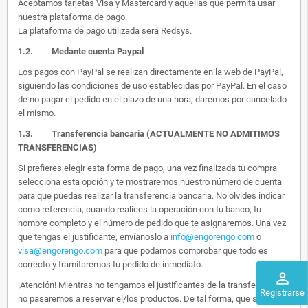
Aceptamos tarjetas Visa y Mastercard y aquellas que permita usar
nuestra plataforma de pago.
La plataforma de pago utilizada será Redsys.
1.2.
Medante cuenta Paypal
Los pagos con PayPal se realizan directamente en la web de PayPal,
siguiendo las condiciones de uso establecidas por PayPal. En el caso
de no pagar el pedido en el plazo de una hora, daremos por cancelado
el mismo.
1.3. Transferencia bancaria (ACTUALMENTE NO ADMITIMOS
TRANSFERENCIAS)
Si prefieres elegir esta forma de pago, una vez finalizada tu compra
selecciona esta opción y te mostraremos nuestro número de cuenta
para que puedas realizar la transferencia bancaria. No olvides indicar
como referencia, cuando realices la operación con tu banco, tu
nombre completo y el número de pedido que te asignaremos. Una vez
que tengas el justificante, envíanoslo a
info@engorengo.com
o
visa@engorengo.com
para que podamos comprobar que todo es
correcto y tramitaremos tu pedido de inmediato.
perm_identity
¡Atención! Mientras no tengamos el justificantes de la transferencia,
Registrarse
no pasaremos a reservar el/los productos. De tal forma, que si alguien