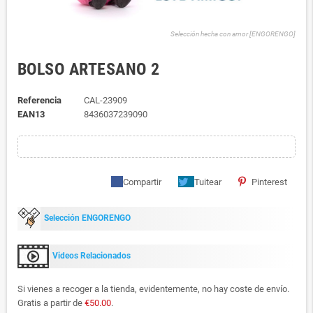
Selección hecha con amor [ENGORENGO]
BOLSO ARTESANO 2
Referencia
CAL-23909
EAN13
8436037239090
Compartir
Tuitear
Pinterest
Selección ENGORENGO
Videos Relacionados
Si vienes a recoger a la tienda, evidentemente, no hay coste de envío.
Gratis a partir de
€50.00
.