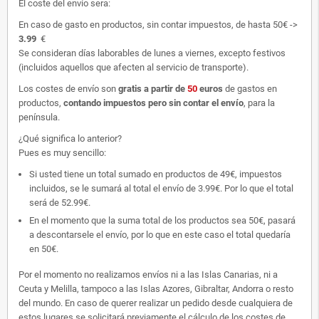
El coste del envío sera:
En caso de gasto en productos, sin contar impuestos, de hasta 50€ ->
3.99
€
Se consideran días laborables de lunes a viernes, excepto festivos
(incluidos aquellos que afecten al servicio de transporte).
Los costes de envío son
gratis
a partir de
50
euros
de gastos en
productos,
contando impuestos pero sin contar el envío
, para la
península.
¿Qué significa lo anterior?
Pues es muy sencillo:
Si usted tiene un total sumado en productos de 49€, impuestos
incluidos, se le sumará al total el envío de 3.99€. Por lo que el total
será de 52.99€.
En el momento que la suma total de los productos sea 50€, pasará
a descontarsele el envío, por lo que en este caso el total quedaría
en 50€.
Por el momento no realizamos envíos ni a las Islas Canarias, ni a
Ceuta y Melilla, tampoco a las Islas Azores, Gibraltar, Andorra o resto
del mundo. En caso de querer realizar un pedido desde cualquiera de
estos lugares se solicitará previamente el cálculo de los costes de