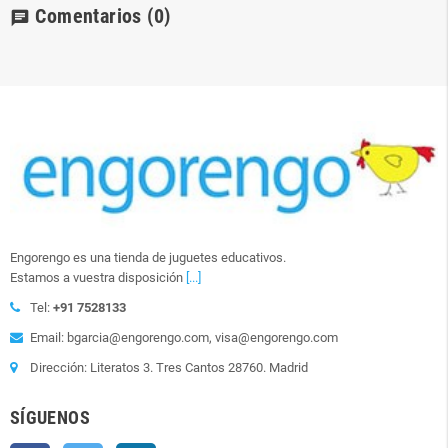
Comentarios
(0)
chat
Engorengo es una tienda de juguetes educativos.
Estamos a vuestra disposición
[...]
Tel:
+91 7528133
Email: bgarcia@engorengo.com, visa@engorengo.com
Dirección: Literatos 3. Tres Cantos 28760. Madrid
SÍGUENOS