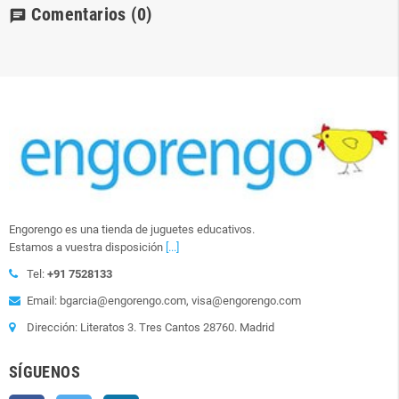
Comentarios
(0)
chat
Engorengo es una tienda de juguetes educativos.
Estamos a vuestra disposición
[...]
Tel:
+91 7528133
Email: bgarcia@engorengo.com, visa@engorengo.com
Dirección: Literatos 3. Tres Cantos 28760. Madrid
SÍGUENOS