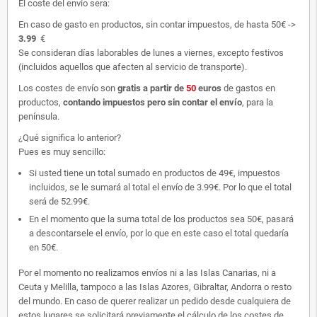
El coste del envío sera:
En caso de gasto en productos, sin contar impuestos, de hasta 50€ ->
3.99
€
Se consideran días laborables de lunes a viernes, excepto festivos
(incluidos aquellos que afecten al servicio de transporte).
Los costes de envío son
gratis
a partir de
50
euros
de gastos en
productos,
contando impuestos pero sin contar el envío
, para la
península.
¿Qué significa lo anterior?
Pues es muy sencillo:
Si usted tiene un total sumado en productos de 49€, impuestos
incluidos, se le sumará al total el envío de 3.99€. Por lo que el total
será de 52.99€.
En el momento que la suma total de los productos sea 50€, pasará
a descontarsele el envío, por lo que en este caso el total quedaría
en 50€.
Por el momento no realizamos envíos ni a las Islas Canarias, ni a
Ceuta y Melilla, tampoco a las Islas Azores, Gibraltar, Andorra o resto
del mundo. En caso de querer realizar un pedido desde cualquiera de
estos lugares se solicitará previamente el cálculo de los costes de