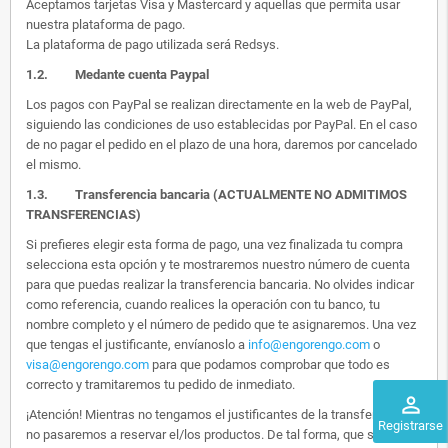
Aceptamos tarjetas Visa y Mastercard y aquellas que permita usar
nuestra plataforma de pago.
La plataforma de pago utilizada será Redsys.
1.2.
Medante cuenta Paypal
Los pagos con PayPal se realizan directamente en la web de PayPal,
siguiendo las condiciones de uso establecidas por PayPal. En el caso
de no pagar el pedido en el plazo de una hora, daremos por cancelado
el mismo.
1.3. Transferencia bancaria (ACTUALMENTE NO ADMITIMOS
TRANSFERENCIAS)
Si prefieres elegir esta forma de pago, una vez finalizada tu compra
selecciona esta opción y te mostraremos nuestro número de cuenta
para que puedas realizar la transferencia bancaria. No olvides indicar
como referencia, cuando realices la operación con tu banco, tu
nombre completo y el número de pedido que te asignaremos. Una vez
que tengas el justificante, envíanoslo a
info@engorengo.com
o
visa@engorengo.com
para que podamos comprobar que todo es
correcto y tramitaremos tu pedido de inmediato.
perm_identity
¡Atención! Mientras no tengamos el justificantes de la transferencia,
Registrarse
no pasaremos a reservar el/los productos. De tal forma, que si alguien