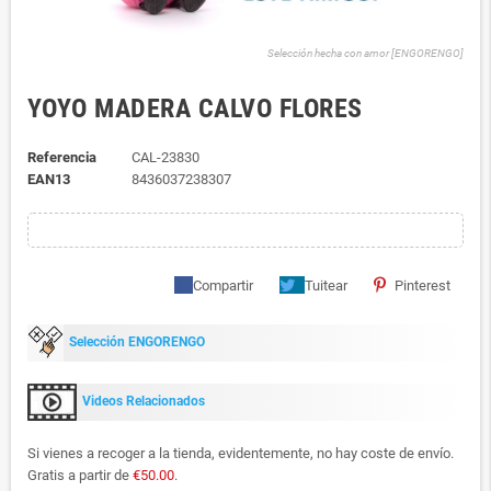
Selección hecha con amor [ENGORENGO]
YOYO MADERA CALVO FLORES
Referencia
CAL-23830
EAN13
8436037238307
Compartir
Tuitear
Pinterest
Selección ENGORENGO
Videos Relacionados
Si vienes a recoger a la tienda, evidentemente, no hay coste de envío.
Gratis a partir de
€50.00
.