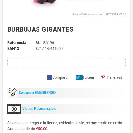
Selección hecha con amor [ENGORENGO]
BURBUJAS GIGANTES
Referencia
BUI-GA196
EAN13
8717775441960
Compartir
Tuitear
Pinterest
Selección ENGORENGO
Videos Relacionados
Si vienes a recoger a la tienda, evidentemente, no hay coste de envío.
Gratis a partir de
€50.00
.