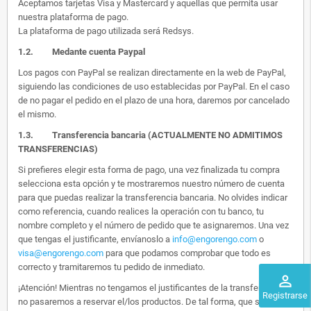
Aceptamos tarjetas Visa y Mastercard y aquellas que permita usar
nuestra plataforma de pago.
La plataforma de pago utilizada será Redsys.
1.2.
Medante cuenta Paypal
Los pagos con PayPal se realizan directamente en la web de PayPal,
siguiendo las condiciones de uso establecidas por PayPal. En el caso
de no pagar el pedido en el plazo de una hora, daremos por cancelado
el mismo.
1.3. Transferencia bancaria (ACTUALMENTE NO ADMITIMOS
TRANSFERENCIAS)
Si prefieres elegir esta forma de pago, una vez finalizada tu compra
selecciona esta opción y te mostraremos nuestro número de cuenta
para que puedas realizar la transferencia bancaria. No olvides indicar
como referencia, cuando realices la operación con tu banco, tu
nombre completo y el número de pedido que te asignaremos. Una vez
que tengas el justificante, envíanoslo a
info@engorengo.com
o
visa@engorengo.com
para que podamos comprobar que todo es
correcto y tramitaremos tu pedido de inmediato.
perm_identity
¡Atención! Mientras no tengamos el justificantes de la transferencia,
Registrarse
no pasaremos a reservar el/los productos. De tal forma, que si alguien