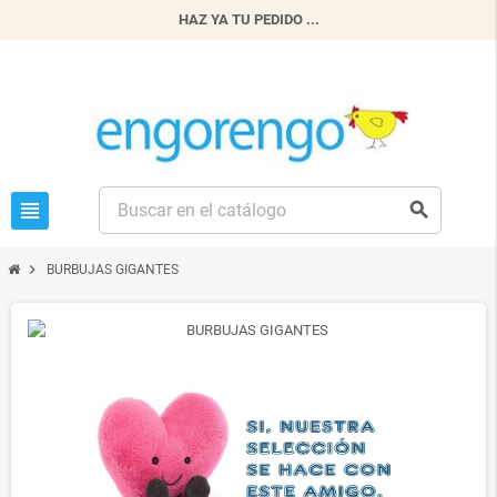
HAZ YA TU PEDIDO ...
view_headline
search
chevron_right
BURBUJAS GIGANTES