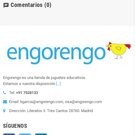
Comentarios
(0)
chat
Engorengo es una tienda de juguetes educativos.
Estamos a vuestra disposición
[...]
Tel:
+91 7528133
Email: bgarcia@engorengo.com, visa@engorengo.com
Dirección: Literatos 3. Tres Cantos 28760. Madrid
SÍGUENOS