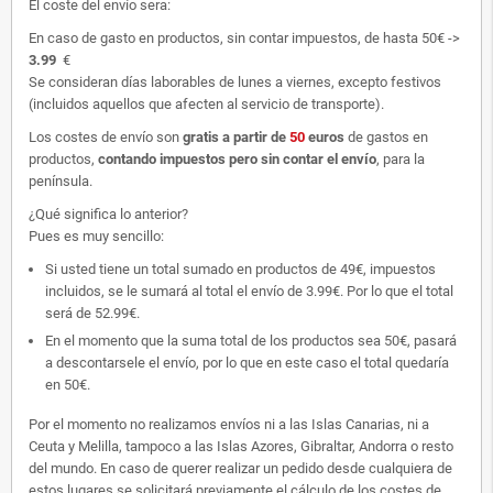
El coste del envío sera:
En caso de gasto en productos, sin contar impuestos, de hasta 50€ ->
3.99
€
Se consideran días laborables de lunes a viernes, excepto festivos
(incluidos aquellos que afecten al servicio de transporte).
Los costes de envío son
gratis
a partir de
50
euros
de gastos en
productos,
contando impuestos pero sin contar el envío
, para la
península.
¿Qué significa lo anterior?
Pues es muy sencillo:
Si usted tiene un total sumado en productos de 49€, impuestos
incluidos, se le sumará al total el envío de 3.99€. Por lo que el total
será de 52.99€.
En el momento que la suma total de los productos sea 50€, pasará
a descontarsele el envío, por lo que en este caso el total quedaría
en 50€.
Por el momento no realizamos envíos ni a las Islas Canarias, ni a
Ceuta y Melilla, tampoco a las Islas Azores, Gibraltar, Andorra o resto
del mundo. En caso de querer realizar un pedido desde cualquiera de
estos lugares se solicitará previamente el cálculo de los costes de