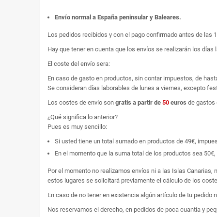
Envío normal a España peninsular y Baleares
.
Los pedidos recibidos y con el pago confirmado antes de las 
Hay que tener en cuenta que los envíos se realizarán los días 
El coste del envío sera:
En caso de gasto en productos, sin contar impuestos, de hast
Se consideran días laborables de lunes a viernes, excepto fest
Los costes de envío son
gratis
a partir de
50
euros
de gastos 
¿Qué significa lo anterior?
Pues es muy sencillo:
Si usted tiene un total sumado en productos de 49€, impuestos
En el momento que la suma total de los productos sea 50€, p
Por el momento no realizamos envíos ni a las Islas Canarias, n
estos lugares se solicitará previamente el cálculo de los cos
En caso de no tener en existencia algún artículo de tu pedido
Nos reservamos el derecho, en pedidos de poca cuantía y peque