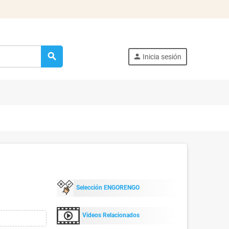
search
person
Inicia sesión
Selección ENGORENGO
Videos Relacionados