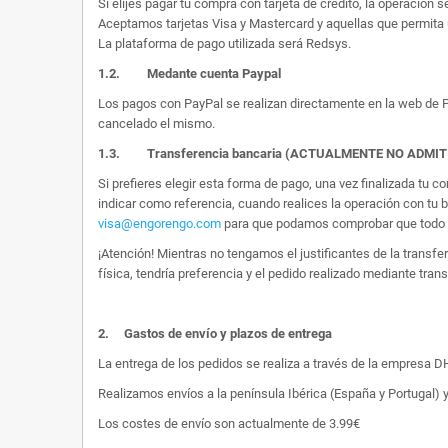
Si elijes pagar tu compra con tarjeta de crédito, la operación s
Aceptamos tarjetas Visa y Mastercard y aquellas que permita 
La plataforma de pago utilizada será Redsys.
1.2.
Medante cuenta Paypal
Los pagos con PayPal se realizan directamente en la web de Pa
cancelado el mismo.
1.3. Transferencia bancaria (ACTUALMENTE NO ADMI
Si prefieres elegir esta forma de pago, una vez finalizada tu
indicar como referencia, cuando realices la operación con tu 
visa@engorengo.com
para que podamos comprobar que todo es
¡Atención! Mientras no tengamos el justificantes de la transf
física, tendría preferencia y el pedido realizado mediante tran
2.
Gastos de envío y plazos de entrega
La entrega de los pedidos se realiza a través de la empresa DHL
Realizamos envíos a la península Ibérica (España y Portugal) y
Los costes de envío son actualmente de 3.99€