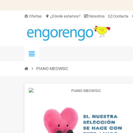
Ofertas
¿Dónde estamos?
Nosotros
Contacta
card_giftcard
location_on
hel
view_headline
chevron_right
PIANO MEOWSIC