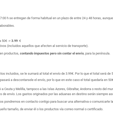
17:00 h se entregan de forma habitual en un plazo de entre 24 y 48 horas, aunq
laborables.
a 50€ ->
3.99
€
ivos (incluidos aquellos que afecten al servicio de transporte).
en productos,
contando impuestos pero sin contar el envío
, para la península.
 incluidos, se le sumará al total el envío de 3.99€. Por lo que el total será de 
asará a descontarsele el envío, por lo que en este caso el total quedaría en 50€
i a Ceuta y Melilla, tampoco a las Islas Azores, Gibraltar, Andorra o resto del m
tes de envío. Los gastos originados por las aduanas en destino serán siempre asu
 nos pondremos en contacto contigo para buscar una alternativa o comunicarte la
ño tamaño, de enviar él o los productos vía correo normal o certificado.