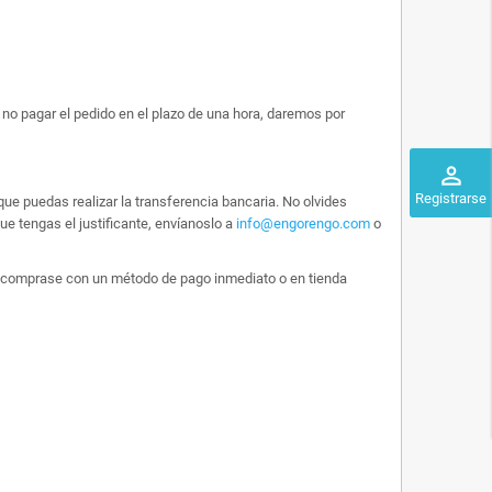
no pagar el pedido en el plazo de una hora, daremos por
perm_identity
Registrarse
ue puedas realizar la transferencia bancaria. No olvides
e tengas el justificante, envíanoslo a
info@engorengo.com
o
 lo comprase con un método de pago inmediato o en tienda