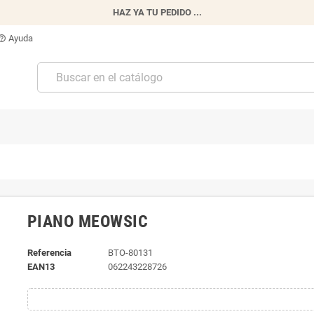
HAZ YA TU PEDIDO ...
Ayuda
p_outline
PIANO MEOWSIC
Referencia
BTO-80131
EAN13
062243228726