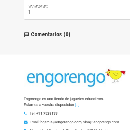
\r\n\t\t\t\t\t
']
Comentarios
(0)
chat
Engorengo es una tienda de juguetes educativos.
Estamos a vuestra disposición
[...]
Tel:
+91 7528133
Email: bgarcia@engorengo.com, visa@engorengo.com