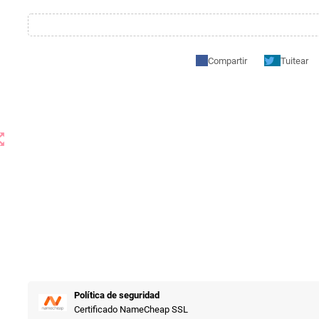
Compartir
Tuitear
t_map
Política de seguridad
Certificado NameCheap SSL