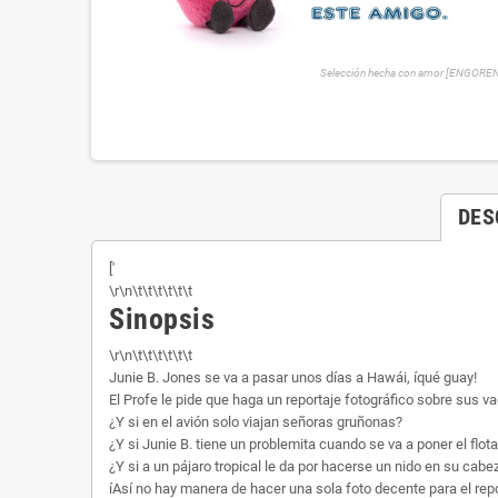
Selección hecha con amor [ENGORE
DES
['
\r\n\t\t\t\t\t\t
Sinopsis
\r\n\t\t\t\t\t\t
Junie B. Jones se va a pasar unos días a Hawái, íqué guay!
El Profe le pide que haga un reportaje fotográfico sobre sus v
¿Y si en el avión solo viajan señoras gruñonas?
¿Y si Junie B. tiene un problemita cuando se va a poner el flo
¿Y si a un pájaro tropical le da por hacerse un nido en su cabe
íAsí no hay manera de hacer una sola foto decente para el repo