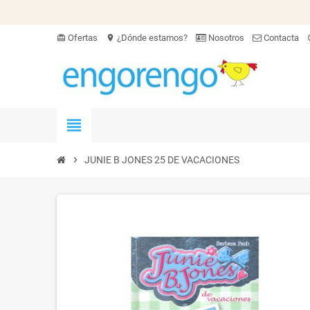
Ofertas
¿Dónde estamos?
Nosotros
Contacta
card_giftcard
location_on
hel
view_headline
chevron_right
JUNIE B JONES 25 DE VACACIONES