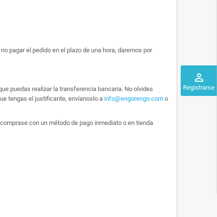
no pagar el pedido en el plazo de una hora, daremos por
perm_identity
Registrarse
ue puedas realizar la transferencia bancaria. No olvides
e tengas el justificante, envíanoslo a
info@engorengo.com
o
 lo comprase con un método de pago inmediato o en tienda