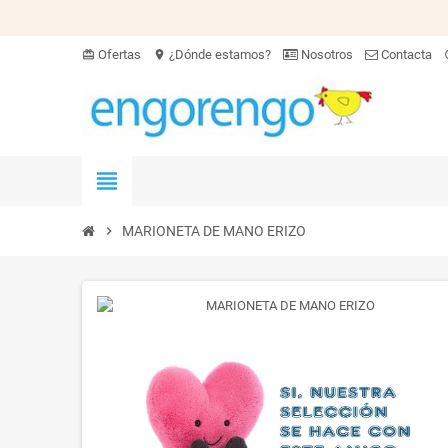
Ofertas
¿Dónde estamos?
Nosotros
Contacta
card_giftcard
location_on
hel
view_headline
chevron_right
MARIONETA DE MANO ERIZO