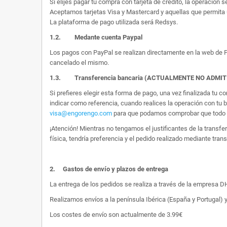
Si elijes pagar tu compra con tarjeta de crédito, la operación s
Aceptamos tarjetas Visa y Mastercard y aquellas que permita 
La plataforma de pago utilizada será Redsys.
1.2.
Medante cuenta Paypal
Los pagos con PayPal se realizan directamente en la web de Pa
cancelado el mismo.
1.3. Transferencia bancaria (ACTUALMENTE NO ADMI
Si prefieres elegir esta forma de pago, una vez finalizada tu
indicar como referencia, cuando realices la operación con tu 
visa@engorengo.com
para que podamos comprobar que todo es
¡Atención! Mientras no tengamos el justificantes de la transf
física, tendría preferencia y el pedido realizado mediante tran
2.
Gastos de envío y plazos de entrega
La entrega de los pedidos se realiza a través de la empresa DHL
Realizamos envíos a la península Ibérica (España y Portugal) y
Los costes de envío son actualmente de 3.99€