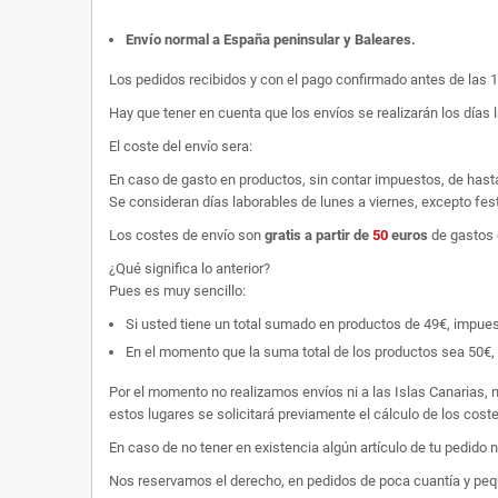
Envío normal a España peninsular y Baleares
.
Los pedidos recibidos y con el pago confirmado antes de las 
Hay que tener en cuenta que los envíos se realizarán los días 
El coste del envío sera:
En caso de gasto en productos, sin contar impuestos, de hast
Se consideran días laborables de lunes a viernes, excepto fest
Los costes de envío son
gratis
a partir de
50
euros
de gastos 
¿Qué significa lo anterior?
Pues es muy sencillo:
Si usted tiene un total sumado en productos de 49€, impuestos
En el momento que la suma total de los productos sea 50€, p
Por el momento no realizamos envíos ni a las Islas Canarias, n
estos lugares se solicitará previamente el cálculo de los cos
En caso de no tener en existencia algún artículo de tu pedido
Nos reservamos el derecho, en pedidos de poca cuantía y peque