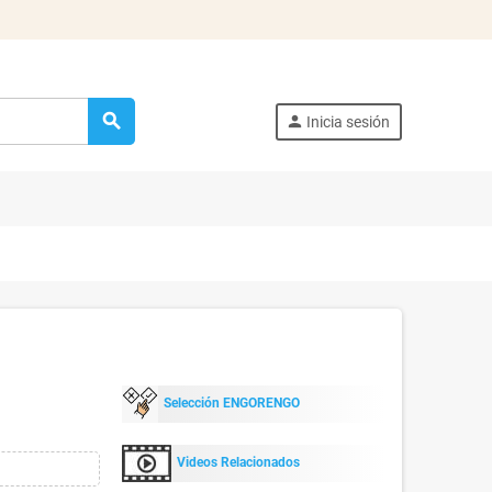
search
person
Inicia sesión
Selección ENGORENGO
Videos Relacionados