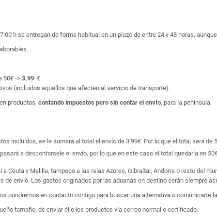
17:00 h se entregan de forma habitual en un plazo de entre 24 y 48 horas, aunq
laborables.
a 50€ ->
3.99
€
ivos (incluidos aquellos que afecten al servicio de transporte).
en productos,
contando impuestos pero sin contar el envío
, para la península.
 incluidos, se le sumará al total el envío de 3.99€. Por lo que el total será de 
asará a descontarsele el envío, por lo que en este caso el total quedaría en 50€
i a Ceuta y Melilla, tampoco a las Islas Azores, Gibraltar, Andorra o resto del m
tes de envío. Los gastos originados por las aduanas en destino serán siempre asu
 nos pondremos en contacto contigo para buscar una alternativa o comunicarte la
ño tamaño, de enviar él o los productos vía correo normal o certificado.