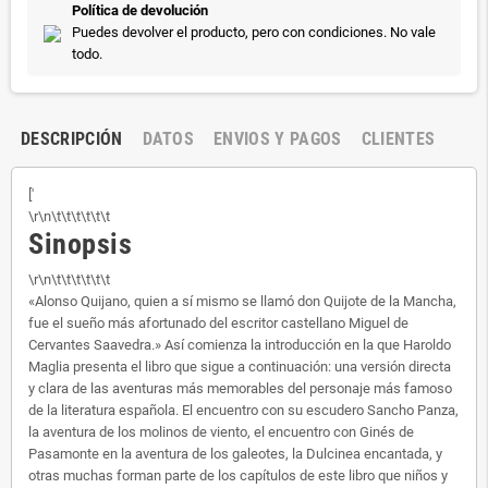
Política de devolución
Puedes devolver el producto, pero con condiciones. No vale
todo.
DESCRIPCIÓN
DATOS
ENVIOS Y PAGOS
CLIENTES
['
\r\n\t\t\t\t\t\t
Sinopsis
\r\n\t\t\t\t\t\t
«Alonso Quijano, quien a sí mismo se llamó don Quijote de la Mancha,
fue el sueño más afortunado del escritor castellano Miguel de
Cervantes Saavedra.» Así comienza la introducción en la que Haroldo
Maglia presenta el libro que sigue a continuación: una versión directa
y clara de las aventuras más memorables del personaje más famoso
de la literatura española. El encuentro con su escudero Sancho Panza,
la aventura de los molinos de viento, el encuentro con Ginés de
Pasamonte en la aventura de los galeotes, la Dulcinea encantada, y
otras muchas forman parte de los capítulos de este libro que niños y