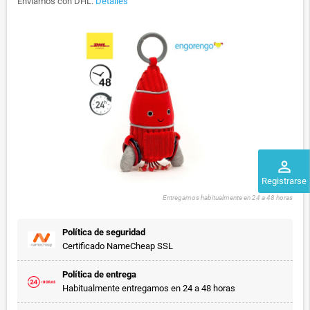
Enviamos con DHL.
Detalles
perm_identity
Registrarse
Entregamos habitualmente en 24 a 48 horas
Política de seguridad
Certificado NameCheap SSL
Política de entrega
Habitualmente entregamos en 24 a 48 horas