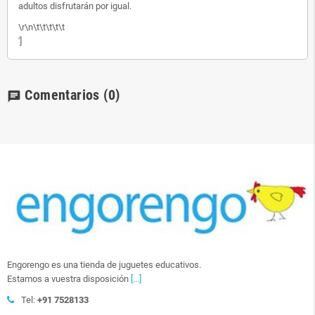
adultos disfrutarán por igual.
\r\n\t\t\t\t\t
']
Comentarios
(0)
chat
Engorengo es una tienda de juguetes educativos.
Estamos a vuestra disposición
[...]
Tel:
+91 7528133