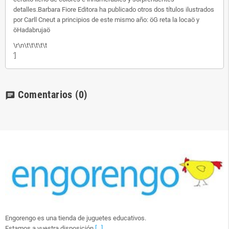
detalles.Barbara Fiore Editora ha publicado otros dos títulos ilustrados
por Carll Cneut a principios de este mismo año: öG reta la locaö y
öHadabrujaö
\r\n\t\t\t\t\t
']
Comentarios
(0)
chat
Engorengo es una tienda de juguetes educativos.
Estamos a vuestra disposición
[...]