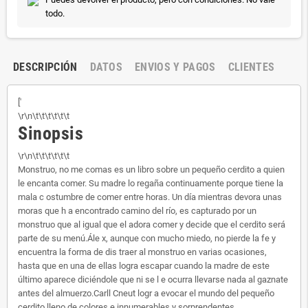
todo.
DESCRIPCIÓN
DATOS
ENVIOS Y PAGOS
CLIENTES
['
\r\n\t\t\t\t\t\t
Sinopsis
\r\n\t\t\t\t\t\t
Monstruo, no me comas es un libro sobre un pequeño cerdito a quien
le encanta comer. Su madre lo regaña continuamente porque tiene la
mala c ostumbre de comer entre horas. Un día mientras devora unas
moras que h a encontrado camino del río, es capturado por un
monstruo que al igual que el adora comer y decide que el cerdito será
parte de su menú.Ále x, aunque con mucho miedo, no pierde la fe y
encuentra la forma de dis traer al monstruo en varias ocasiones,
hasta que en una de ellas logra escapar cuando la madre de este
último aparece diciéndole que ni se l e ocurra llevarse nada al gaznate
antes del almuerzo.Carll Cneut logr a evocar el mundo del pequeño
cerdito lleno de colores e innumerables y sorprendentes