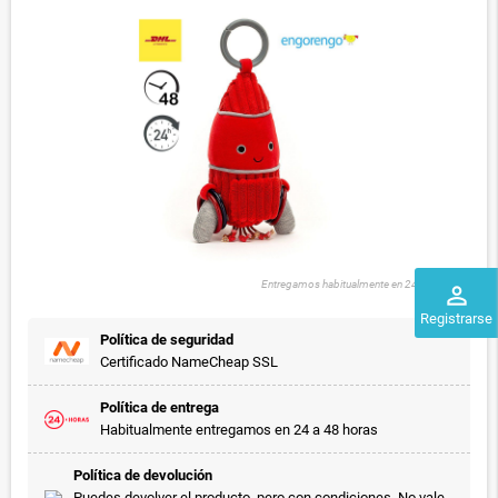
Entregamos habitualmente en 24 a 48 horas
perm_identity
Registrarse
Política de seguridad
Certificado NameCheap SSL
Política de entrega
Habitualmente entregamos en 24 a 48 horas
Política de devolución
Puedes devolver el producto, pero con condiciones. No vale