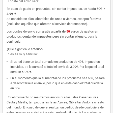
El coste del envío sera:
En caso de gasto en productos, sin contar impuestos, de hasta 50€ ->
3.99
€
Se consideran días laborables de lunes a viernes, excepto festivos
(incluidos aquellos que afecten al servicio de transporte).
Los costes de envío son
gratis
a partir de
50
euros
de gastos en
productos,
contando impuestos pero sin contar el envío
, para la
península.
¿Qué significa lo anterior?
Pues es muy sencillo:
Si usted tiene un total sumado en productos de 49€, impuestos
incluidos, se le sumará al total el envío de 3.99€. Por lo que el total
será de 52.99€.
En el momento que la suma total de los productos sea 50€, pasará
a descontarsele el envío, por lo que en este caso el total quedaría
en 50€.
Por el momento no realizamos envíos ni a las Islas Canarias, ni a
Ceuta y Melilla, tampoco a las Islas Azores, Gibraltar, Andorra o resto
del mundo. En caso de querer realizar un pedido desde cualquiera de
estos lugares se solicitará previamente el cálculo de los costes de