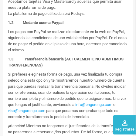
Aceptamos tarjetas Visa y Mastercard y aquellas que permita usar
nuestra plataforma de pago.
La plataforma de pago utilizada será Redsys.
1.2.
Medante cuenta Paypal
Los pagos con PayPal se realizan directamente en la web de PayPal,
siguiendo las condiciones de uso establecidas por PayPal. En el caso
de no pagar el pedido en el plazo de una hora, daremos por cancelado
el mismo.
1.3. Transferencia bancaria (ACTUALMENTE NO ADMITIMOS
TRANSFERENCIAS)
Si prefieres elegir esta forma de pago, una vez finalizada tu compra
selecciona esta opción y te mostraremos nuestro número de cuenta
para que puedas realizar la transferencia bancaria. No olvides indicar
como referencia, cuando realices la operación con tu banco, tu
nombre completo y el número de pedido que te asignaremos. Una vez
que tengas el justificante, envíanoslo a
info@engorengo.com
o
visa@engorengo.com
para que podamos comprobar que todo es
correcto y tramitaremos tu pedido de inmediato.
perm_identity
¡Atención! Mientras no tengamos el justificantes de la transferencia,
Registrarse
no pasaremos a reservar el/los productos. De tal forma, que si alguien