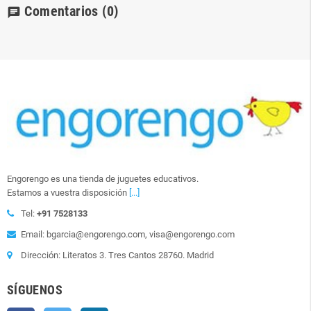
Comentarios
(0)
chat
Engorengo es una tienda de juguetes educativos.
Estamos a vuestra disposición
[...]
Tel:
+91 7528133
Email: bgarcia@engorengo.com, visa@engorengo.com
Dirección: Literatos 3. Tres Cantos 28760. Madrid
SÍGUENOS