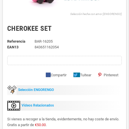
Selección hecha con amor [ENGORENGO]
CHEROKEE SET
Referencia
BAR-16205
EAN13
843651162054
Compartir
Tuitear
Pinterest
Selección ENGORENGO
Videos Relacionados
Si vienes a recoger a la tienda, evidentemente, no hay coste de envío.
Gratis a partir de
€50.00
.