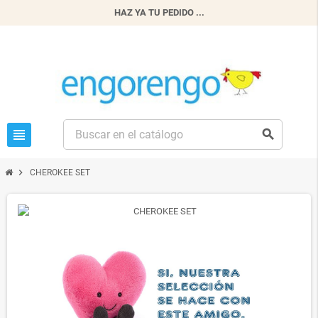
HAZ YA TU PEDIDO ...
view_headline
search
chevron_right
CHEROKEE SET