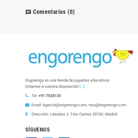
Comentarios
(0)
chat
Engorengo es una tienda de juguetes educativos.
Estamos a vuestra disposición
[...]
Tel:
+91 7528133
Email: bgarcia@engorengo.com, visa@engorengo.com
Dirección: Literatos 3. Tres Cantos 28760. Madrid
SÍGUENOS