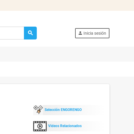
search
person
Inicia sesión
Selección ENGORENGO
Videos Relacionados