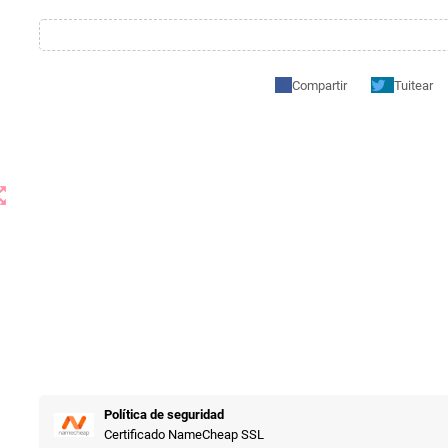
Compartir
Tuitear
t_map
Política de seguridad
Certificado NameCheap SSL