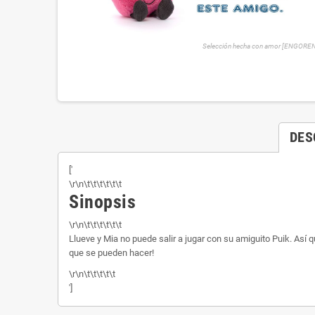
Selección hecha con amor [ENGORE
DES
['
\r\n\t\t\t\t\t\t
Sinopsis
\r\n\t\t\t\t\t\t
Llueve y Mia no puede salir a jugar con su amiguito Puik. Así 
que se pueden hacer!
\r\n\t\t\t\t\t
']