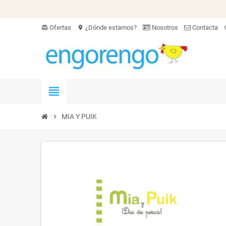
Ofertas
¿Dónde estamos?
Nosotros
Contacta
card_giftcard
location_on
hel
view_headline
chevron_right
MIA Y PUIK