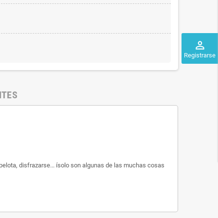
perm_identity
Registrarse
NTES
 pelota, disfrazarse... ísolo son algunas de las muchas cosas