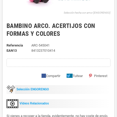
Selección hecha con amor [ENGORENGO]
BAMBINO ARCO. ACERTIJOS CON
FORMAS Y COLORES
Referencia
ARC-545041
EAN13
8413237010414
Compartir
Tuitear
Pinterest
Selección ENGORENGO
Videos Relacionados
Si vienes a recoger a la tienda, evidentemente, no hay coste de envío.