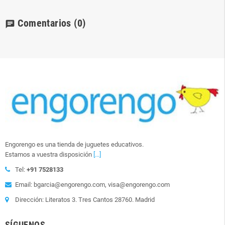
Comentarios
(0)
chat
Engorengo es una tienda de juguetes educativos.
Estamos a vuestra disposición
[...]
Tel:
+91 7528133
Email: bgarcia@engorengo.com, visa@engorengo.com
Dirección: Literatos 3. Tres Cantos 28760. Madrid
SÍGUENOS