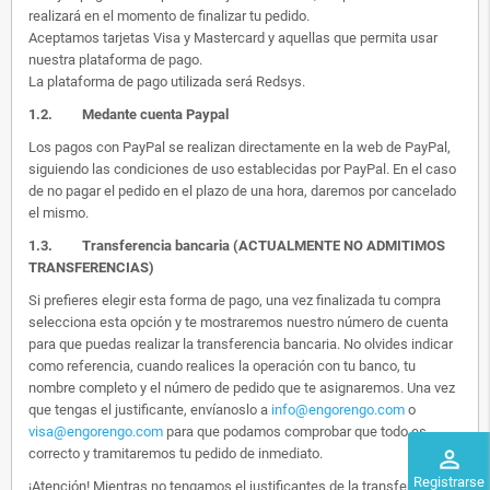
realizará en el momento de finalizar tu pedido.
Aceptamos tarjetas Visa y Mastercard y aquellas que permita usar
nuestra plataforma de pago.
La plataforma de pago utilizada será Redsys.
1.2.
Medante cuenta Paypal
Los pagos con PayPal se realizan directamente en la web de PayPal,
siguiendo las condiciones de uso establecidas por PayPal. En el caso
de no pagar el pedido en el plazo de una hora, daremos por cancelado
el mismo.
1.3. Transferencia bancaria (ACTUALMENTE NO ADMITIMOS
TRANSFERENCIAS)
Si prefieres elegir esta forma de pago, una vez finalizada tu compra
selecciona esta opción y te mostraremos nuestro número de cuenta
para que puedas realizar la transferencia bancaria. No olvides indicar
como referencia, cuando realices la operación con tu banco, tu
nombre completo y el número de pedido que te asignaremos. Una vez
que tengas el justificante, envíanoslo a
info@engorengo.com
o
visa@engorengo.com
para que podamos comprobar que todo es
correcto y tramitaremos tu pedido de inmediato.
perm_identity
Registrarse
¡Atención! Mientras no tengamos el justificantes de la transferencia,